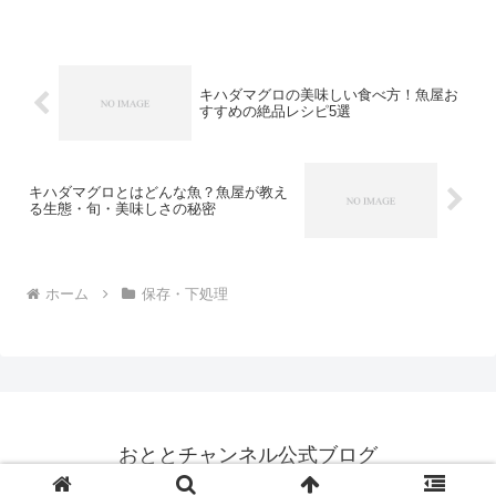
正しい保存方法と下処理の知識を身につ
けておくことがとても大切です。魚は保
存の仕方一つで味が大きく...
キハダマグロの美味しい食べ方！魚屋お
すすめの絶品レシピ5選
キハダマグロとはどんな魚？魚屋が教え
る生態・旬・美味しさの秘密
ホーム
保存・下処理
おととチャンネル公式ブログ
© 2025 おととチャンネル公式ブログ.