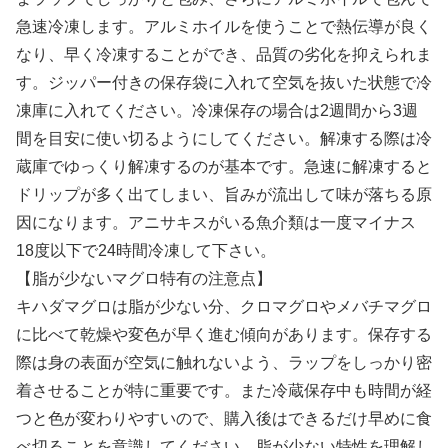
急速冷凍します。アルミホイルを使うことで熱伝導が良く
なり、早く冷凍することができ、品質の劣化を抑えられま
す。ジッパー付きの保存袋に入れて空気を抜いた状態で冷
凍庫に入れてください。冷凍保存の場合は2週間から3週
間を目安に使い切るようにしてください。解凍する際は冷
蔵庫でゆっくり解凍するのが基本です。急速に解凍すると
ドリップが多く出てしまい、旨みが流出して味が落ちる原
因になります。アニサキスがいる魚介類は一度マイナス
18度以下で24時間冷凍して下さい。
【脂が少ないマグロ特有の注意点】
キハダマグロは脂が少ない分、クロマグロやメバチマグロ
に比べて乾燥や変色が早く進む傾向があります。保存する
際は身の表面が空気に触れないよう、ラップをしっかり密
着させることが特に重要です。また冷蔵保存中も時間が経
つと色が変わりやすいので、購入後はできるだけ早めに食
べ切ることを意識してください。脂が少ない特性を理解し