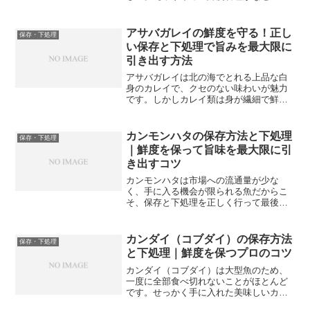
なのか】ヤリイカはイカの中でも特に鮮
度の落ちが早い食材です。水揚げ直後は
透明感のある美しい白い胴体をしていま
アサバガレイの鮮度を守る！正し
保存・下処理
すが、時間が経つに...
い保存と下処理で旨みを最大限に
引き出す方法
アサバガレイは北の海でとれる上品な白
身のカレイで、クセのない味わいが魅力
です。しかしカレイ類は身が繊細で鮮度
の落ちが早いため、正しい保存と下処理
を知っておくことが美味しさを保つ鍵に
なります。せっかくの上品な白身も、扱
カンモンハタの保存方法と下処理
保存・下処理
い方を間違えると旨みが逃...
｜鮮度を保って旨味を最大限に引
き出すコツ
カンモンハタは市場への流通量が少な
く、手に入る機会が限られる魚だからこ
そ、保存と下処理を正しく行って最後ま
で美味しく食べ切りたいものです。ハタ
科の魚は身の旨味が強い反面、保存の仕
方によって品質が大きく変わります。う
カンダイ（コブダイ）の保存方法
保存・下処理
ちの魚屋でもハタ科の魚が入...
と下処理｜鮮度を保つプロのコツ
カンダイ（コブダイ）は大型魚のため、
一度に全部食べ切れないことがほとんど
です。せっかく手に入れた美味しいカン
ダイを最後まで美味しく食べるために、