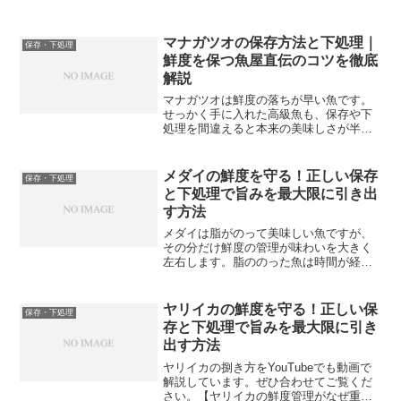
マナガツオの保存方法と下処理｜
保存・下処理
鮮度を保つ魚屋直伝のコツを徹底
解説
マナガツオは鮮度の落ちが早い魚です。
せっかく手に入れた高級魚も、保存や下
処理を間違えると本来の美味しさが半減
してしまいます。今回は魚屋の現場目線
で、マナガツオの正しい保存方法と下処
理のコツをくわしく解説します。【マナ
メダイの鮮度を守る！正しい保存
保存・下処理
ガツオは鮮度が命の魚】マ...
と下処理で旨みを最大限に引き出
す方法
メダイは脂がのって美味しい魚ですが、
その分だけ鮮度の管理が味わいを大きく
左右します。脂ののった魚は時間が経つ
と風味が落ちやすいため、買ってきてか
らの下処理と保存の仕方がとても大切で
す。正しく処理して適切に保存すれば、
ヤリイカの鮮度を守る！正しい保
保存・下処理
メダイ本来の上品な旨みを...
存と下処理で旨みを最大限に引き
出す方法
ヤリイカの捌き方をYouTubeでも動画で
解説しています。ぜひ合わせてご覧くだ
さい。【ヤリイカの鮮度管理がなぜ重要