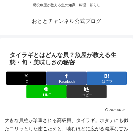
現役魚屋が教える魚の知識・料理・暮らし
おととチャンネル公式ブログ
タイラギとはどんな貝？魚屋が教える生
態・旬・美味しさの秘密
X
Facebook
はてブ
LINE
コピー
2026.06.25
大きな貝柱が珍重される高級貝、タイラギ。ホタテにも似
たコリッとした歯ごたえと、噛むほどに広がる濃厚な甘み