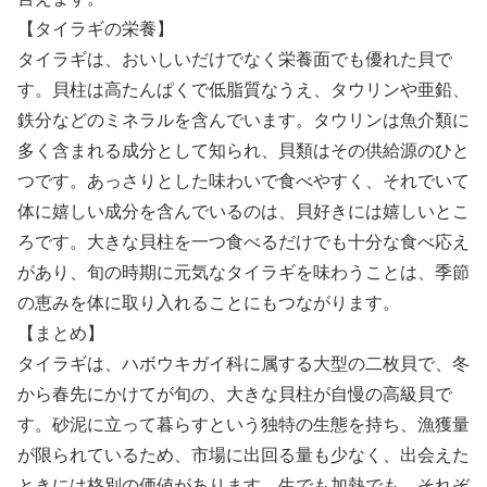
【タイラギの栄養】
タイラギは、おいしいだけでなく栄養面でも優れた貝で
す。貝柱は高たんぱくで低脂質なうえ、タウリンや亜鉛、
鉄分などのミネラルを含んでいます。タウリンは魚介類に
多く含まれる成分として知られ、貝類はその供給源のひと
つです。あっさりとした味わいで食べやすく、それでいて
体に嬉しい成分を含んでいるのは、貝好きには嬉しいとこ
ろです。大きな貝柱を一つ食べるだけでも十分な食べ応え
があり、旬の時期に元気なタイラギを味わうことは、季節
の恵みを体に取り入れることにもつながります。
【まとめ】
タイラギは、ハボウキガイ科に属する大型の二枚貝で、冬
から春先にかけてが旬の、大きな貝柱が自慢の高級貝で
す。砂泥に立って暮らすという独特の生態を持ち、漁獲量
が限られているため、市場に出回る量も少なく、出会えた
ときには格別の価値があります。生でも加熱でも、それぞ