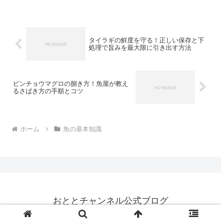
います。北海道を中心に漁獲される身近
な貝でありながら、その生態や旬につい
て詳しく知っている方は意外...
タイラギの鮮度を守る！正しい保存と下
処理で旨みを最大限に引き出す方法
ビンチョウマグロの捌き方！魚屋が教え
るさばき方の手順とコツ
ホーム
魚の基本知識
おととチャンネル公式ブログ
© 2025 おととチャンネル公式ブログ.