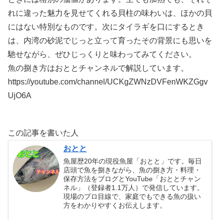
れに違った魅力を見せてくれる貝柱の味わいは、ほかの貝
にはない特別なものです。次にタイラギを口にするとき
は、内湾の砂泥でじっと立って育ったその背景にも思いを
馳せながら、ぜひじっくりと味わってみてください。
魚の捌き方はおととチャンネルで解説しています。
https://youtube.com/channel/UCKgZWNzDVFenWKZGgv
UjO6A
この記事を書いた人
おとと
魚屋歴20年の現役魚屋「おとと」です。毎日
店頭で魚を捌きながら、魚の捌き方・料理・
保存方法をブログとYouTube「おととチャン
ネル」（登録者1.1万人）で発信しています。
現場のプロ目線で、家庭でもできる魚の扱い
方をわかりやすくお伝えします。