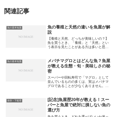
関連記事
魚の養殖と天然の違いを魚屋が解
魚の基本知識
説
【養殖と天然、どっちが美味しいの？】
魚を買うとき、「養殖」と「天然」とい
う表示を見たことがある方は多いと思い
ます。「天然の方が美味しいに決まって
いる」と思っている方も多いかもしれま
せん。しかし魚屋として長年働いてきた
メバチマグロとはどんな魚？魚屋
魚の基本知識
経験から言うと、話はそれ...
が教える生態・旬・美味しさの秘
密
スーパーや回転寿司で「マグロ」として
並んでいるものの多くは、実はメバチマ
グロであることが少なくありません。ク
ロマグロほど高級なイメージは持たれて
いないものの、流通量が多く価格も手頃
で、日本の食卓を支える重要なマグロの
[記念]魚屋歴20年が教える！スー
保存・下処理
ひとつです。今回は魚屋の...
パーと魚屋で絶対に損しない魚の
選び方
魚を買うとき、どれを選べばいいか迷っ