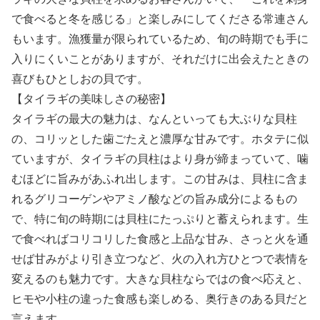
で食べると冬を感じる」と楽しみにしてくださる常連さん
もいます。漁獲量が限られているため、旬の時期でも手に
入りにくいことがありますが、それだけに出会えたときの
喜びもひとしおの貝です。
【タイラギの美味しさの秘密】
タイラギの最大の魅力は、なんといっても大ぶりな貝柱
の、コリッとした歯ごたえと濃厚な甘みです。ホタテに似
ていますが、タイラギの貝柱はより身が締まっていて、噛
むほどに旨みがあふれ出します。この甘みは、貝柱に含ま
れるグリコーゲンやアミノ酸などの旨み成分によるもの
で、特に旬の時期には貝柱にたっぷりと蓄えられます。生
で食べればコリコリした食感と上品な甘み、さっと火を通
せば甘みがより引き立つなど、火の入れ方ひとつで表情を
変えるのも魅力です。大きな貝柱ならではの食べ応えと、
ヒモや小柱の違った食感も楽しめる、奥行きのある貝だと
言えます。