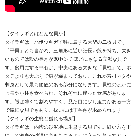
【タイラギとはどんな貝か】
タイラギは、ハボウキガイ科に属する大型の二枚貝です。
「平貝」とも書かれ、三角形に近い細長い殻を持ち、大き
いものでは殻の長さが30センチほどにもなる立派な貝で
す。食用にする中心は、中央にある大きな「貝柱」で、ホ
タテよりも大ぶりで身が締まっており、これが寿司ネタや
刺身として最も価値のある部分になります。貝柱のほかに
ヒモや小柱も食べられ、それぞれに違った食感がありま
す。殻は薄くて割れやすく、見た目に少し迫力がある一方
で繊細な貝でもあり、扱いには丁寧さが求められます。
【タイラギの生態と獲れる場所】
タイラギは、内湾の砂泥地に生息する貝です。細い方を下
にして海底の砂泥に突き刺さるように立って暮らすとい