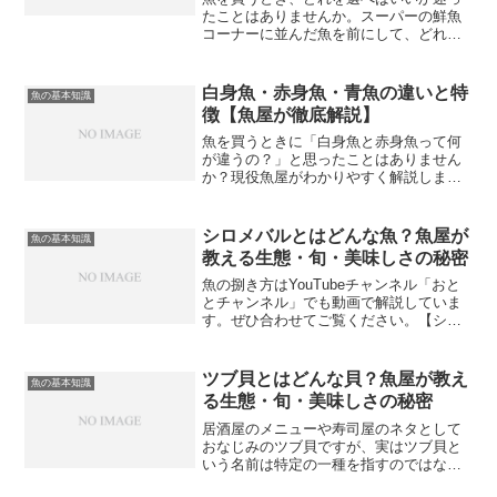
たことはありませんか。スーパーの鮮魚
コーナーに並んだ魚を前にして、どれが
新鮮でどれがそうでないか、見た目だけ
ではなかなか判断できないという方も多
いと思います。魚屋として20年以上、毎
白身魚・赤身魚・青魚の違いと特
魚の基本知識
朝市場に足を運び、何万...
徴【魚屋が徹底解説】
魚を買うときに「白身魚と赤身魚って何
が違うの？」と思ったことはありません
か？現役魚屋がわかりやすく解説しま
す。違いを知るだけで魚選びがもっと楽
しくなりますよ！白身魚・赤身魚・青魚
の違いは何？魚の種類を分けるときに
シロメバルとはどんな魚？魚屋が
魚の基本知識
「白身」「赤身」「青魚」とい...
教える生態・旬・美味しさの秘密
魚の捌き方はYouTubeチャンネル「おと
とチャンネル」でも動画で解説していま
す。ぜひ合わせてご覧ください。【シロ
メバルはメバルの仲間の中でどんな存
在？】シロメバルはカサゴ目メバル科に
属する魚で、日本近海に生息するメバル
ツブ貝とはどんな貝？魚屋が教え
魚の基本知識
の仲間のひとつです。...
る生態・旬・美味しさの秘密
居酒屋のメニューや寿司屋のネタとして
おなじみのツブ貝ですが、実はツブ貝と
いう名前は特定の一種を指すのではな
く、複数の巻き貝の総称として使われて