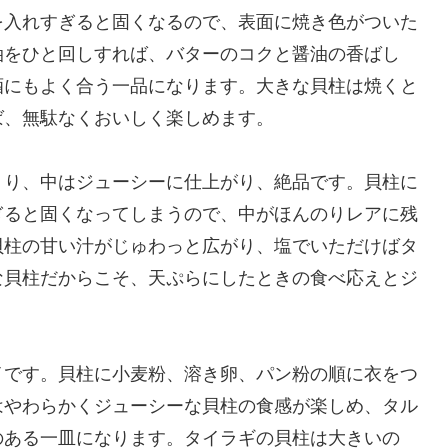
を入れすぎると固くなるので、表面に焼き色がついた
油をひと回しすれば、バターのコクと醤油の香ばし
酒にもよく合う一品になります。大きな貝柱は焼くと
ば、無駄なくおいしく楽しめます。
くり、中はジューシーに仕上がり、絶品です。貝柱に
ぎると固くなってしまうので、中がほんのりレアに残
貝柱の甘い汁がじゅわっと広がり、塩でいただけばタ
な貝柱だからこそ、天ぷらにしたときの食べ応えとジ
イです。貝柱に小麦粉、溶き卵、パン粉の順に衣をつ
はやわらかくジューシーな貝柱の食感が楽しめ、タル
のある一皿になります。タイラギの貝柱は大きいの