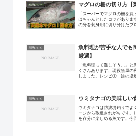
マグロの柵の切り方【
料理レシピ
「スーパーでマグロの柵を買
はちゃんとしたコツがありま
の身を刺身用に切り分けたブロ
魚料理が苦手な人でも
料理レシピ
厳選】
「魚料理って難しそう…」と
くさんあります。現役魚屋の
しました。レシピ① 鮭の塩焼
ウミタナゴの美味しい
料理レシピ
ウミタナゴは防波堤釣りでよ
ージから敬遠されがちです。
を存分に楽しめる魚です。今回