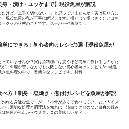
刺身・漬け・ユッケまで】現役魚屋が解説
ったけど、上手く切れない…」と思っていませんか？実は切り方に
す。現役魚屋の私が丁寧に解説します。柵とは？柵（さく）とは魚
ック状の状態のことです。スーパーや魚屋で...
簡単にできる！初心者向けレシピ3選【現役魚屋が
思っていませんか？実は魚料理には驚くほど簡単に作れるものがた
私が、料理が苦手な方でも失敗しない初心者向けレシピを3つ厳選
き魚料理の中で一番簡単なレシピです。材料...
食べ方！刺身・塩焼き・煮付けレシピを魚屋が解説
く釣れる身近な魚ですが、「小骨が多くて食べにくい」というイメ
しかし適切な処理と調理法を知れば、淡白でクセのない白身の旨み
は魚屋の視点からウミタナゴの美味しい食べ...