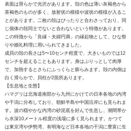
表面は滑らかで光沢があります。殻の色は薄い灰褐色から
茶褐色のものが多く、放射状の模様や波状の模様が入るこ
とがあります。二枚の殻はぴったりと合わさっており、同
じ個体の殻同士でないと合わないという特徴があります。
この特徴から「良縁・夫婦円満」の縁起物として、ひな祭
りや婚礼料理に用いられてきました。
成貝の殻の長さは5〜10センチ程度で、大きいものでは12
センチを超えることもあります。身はぷりっとして肉厚
で、加熱するとさらにふっくらと膨らみます。殻の内側は
白く滑らかで、貝柱が2箇所あります。
【生息地と生態】
ハマグリは北海道南部から九州にかけての日本各地の内湾
や干潟に分布しており、朝鮮半島や中国沿岸にも見られま
す。波の穏やかな内湾の砂泥底を好んで生息し、潮間帯か
ら水深10メートル程度の浅場に多く見られます。かつて
は東京湾や伊勢湾、有明海など日本各地の干潟に豊富に生