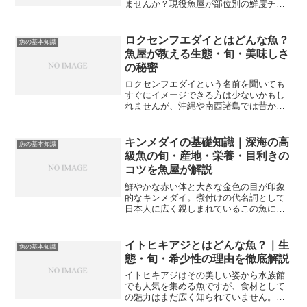
ませんか？現役魚屋が部位別の鮮度チェ
ックのポイントをまるごと解説します。
これを知っておくだけで新鮮な魚を選ぶ
目利きができるようになりますよ！鮮度
ロクセンフエダイとはどんな魚？
魚の基本知識
を見分けることが大切な理...
魚屋が教える生態・旬・美味しさ
の秘密
ロクセンフエダイという名前を聞いても
すぐにイメージできる方は少ないかもし
れませんが、沖縄や南西諸島では昔から
親しまれてきた馴染み深い魚です。市場
で見かけるとその鮮やかな体色に思わず
目を奪われます。今回は魚屋目線でロク
キンメダイの基礎知識｜深海の高
魚の基本知識
センフエダイの生態・旬・...
級魚の旬・産地・栄養・目利きの
コツを魚屋が解説
鮮やかな赤い体と大きな金色の目が印象
的なキンメダイ。煮付けの代名詞として
日本人に広く親しまれているこの魚につ
いて、旬や産地・栄養・美味しい個体の
選び方まで魚屋の現場目線でくわしく解
説します。キンメダイをより深く知るこ
イトヒキアジとはどんな魚？｜生
魚の基本知識
とで、鮮魚店やスーパーで...
態・旬・希少性の理由を徹底解説
イトヒキアジはその美しい姿から水族館
でも人気を集める魚ですが、食材として
の魅力はまだ広く知られていません。市