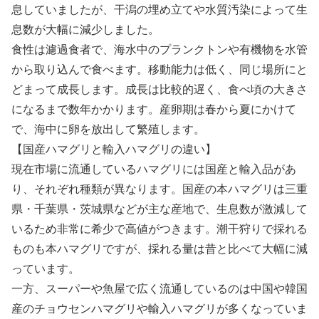
息していましたが、干潟の埋め立てや水質汚染によって生
息数が大幅に減少しました。
食性は濾過食者で、海水中のプランクトンや有機物を水管
から取り込んで食べます。移動能力は低く、同じ場所にと
どまって成長します。成長は比較的遅く、食べ頃の大きさ
になるまで数年かかります。産卵期は春から夏にかけて
で、海中に卵を放出して繁殖します。
【国産ハマグリと輸入ハマグリの違い】
現在市場に流通しているハマグリには国産と輸入品があ
り、それぞれ種類が異なります。国産の本ハマグリは三重
県・千葉県・茨城県などが主な産地で、生息数が激減して
いるため非常に希少で高値がつきます。潮干狩りで採れる
ものも本ハマグリですが、採れる量は昔と比べて大幅に減
っています。
一方、スーパーや魚屋で広く流通しているのは中国や韓国
産のチョウセンハマグリや輸入ハマグリが多くなっていま