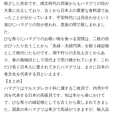
根ざした存在です。縄文時代の貝塚からもハマグリの殻が
大量に出土しており、古くから日本人の重要な食料源であ
ったことが分かっています。平安時代には貝合わせという
遊びにハマグリの殻が使われ、貴族の間で親しまれまし
た。
ひな祭りにハマグリのお吸い物を食べる習慣は、二枚の殻
がぴったり合うことから「良縁・夫婦円満」を願う縁起物
として根付いたものです。潮干狩りの文化も古くからあ
り、春の風物詩として現代まで受け継がれています。これ
だけ長く日本人に愛されてきたハマグリは、まさに日本の
食文化を代表する貝といえます。
【まとめ】
ハマグリはマルスダレガイ科に属する二枚貝で、内湾や干
潟を代表する日本の高級貝です。旬は冬から春にかけて
で、ひな祭りの縁起物としても古くから親しまれてきまし
た。国産の本ハマグリは希少で高値がつきますが、輸入品