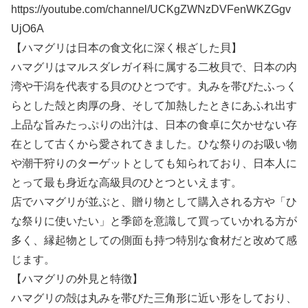
https://youtube.com/channel/UCKgZWNzDVFenWKZGgv
UjO6A
【ハマグリは日本の食文化に深く根ざした貝】
ハマグリはマルスダレガイ科に属する二枚貝で、日本の内
湾や干潟を代表する貝のひとつです。丸みを帯びたふっく
らとした殻と肉厚の身、そして加熱したときにあふれ出す
上品な旨みたっぷりの出汁は、日本の食卓に欠かせない存
在として古くから愛されてきました。ひな祭りのお吸い物
や潮干狩りのターゲットとしても知られており、日本人に
とって最も身近な高級貝のひとつといえます。
店でハマグリが並ぶと、贈り物として購入される方や「ひ
な祭りに使いたい」と季節を意識して買っていかれる方が
多く、縁起物としての側面も持つ特別な食材だと改めて感
じます。
【ハマグリの外見と特徴】
ハマグリの殻は丸みを帯びた三角形に近い形をしており、