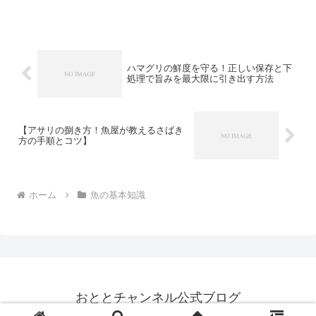
場でもなかなかお目にかかれない希少魚
だからこそ、その生態や旬・食としての
価値をしっかり知っておくことが大切で
す。今回はイトヒキアジの...
ハマグリの鮮度を守る！正しい保存と下
処理で旨みを最大限に引き出す方法
【アサリの捌き方！魚屋が教えるさばき
方の手順とコツ】
ホーム
魚の基本知識
おととチャンネル公式ブログ