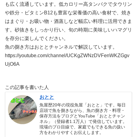
も広く流通しています。低カロリー高タンパクでタウリン
や鉄分・ビタミンB12も豊富な栄養価の高い食材で、焼き
はまぐり・お吸い物・酒蒸しなど幅広い料理に活用できま
す。砂抜きをしっかり行い、旬の時期に美味しいハマグリ
を存分に楽しんでください。
魚の捌き方はおととチャンネルで解説しています。
https://youtube.com/channel/UCKgZWNzDVFenWKZGgv
UjO6A
この記事を書いた人
おとと
魚屋歴20年の現役魚屋「おとと」です。毎日
店頭で魚を捌きながら、魚の捌き方・料理・
保存方法をブログとYouTube「おととチャン
ネル」（登録者1.1万人）で発信しています。
現場のプロ目線で、家庭でもできる魚の扱い
方をわかりやすくお伝えします。