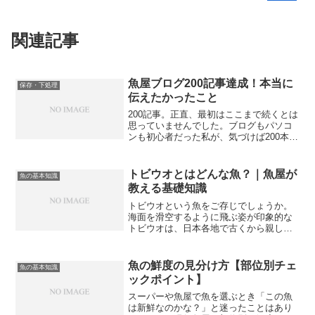
関連記事
魚屋ブログ200記事達成！本当に
保存・下処理
伝えたかったこと
200記事。正直、最初はここまで続くとは
思っていませんでした。ブログもパソコ
ンも初心者だった私が、気づけば200本の
記事を書き上げることができました。こ
れもひとえに読んでくださっている皆さ
んのおかげです。本当にありがとうござ
トビウオとはどんな魚？｜魚屋が
魚の基本知識
います。この節目...
教える基礎知識
トビウオという魚をご存じでしょうか。
海面を滑空するように飛ぶ姿が印象的な
トビウオは、日本各地で古くから親しま
れてきた魚です。食用としても非常に美
味しく、地域によっては「あご」と呼ば
れて郷土料理に欠かせない存在となって
魚の鮮度の見分け方【部位別チェ
魚の基本知識
います。魚屋を20年以上...
ックポイント】
スーパーや魚屋で魚を選ぶとき「この魚
は新鮮なのかな？」と迷ったことはあり