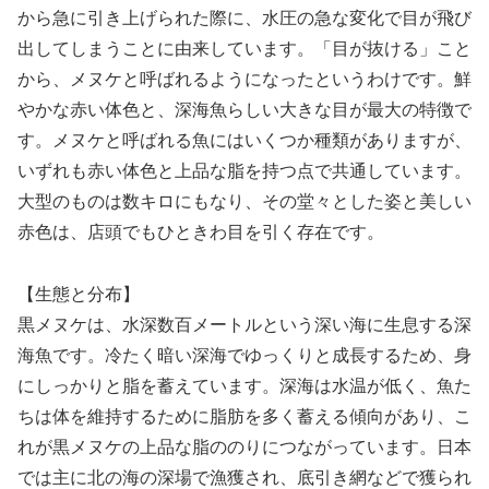
から急に引き上げられた際に、水圧の急な変化で目が飛び
出してしまうことに由来しています。「目が抜ける」こと
から、メヌケと呼ばれるようになったというわけです。鮮
やかな赤い体色と、深海魚らしい大きな目が最大の特徴で
す。メヌケと呼ばれる魚にはいくつか種類がありますが、
いずれも赤い体色と上品な脂を持つ点で共通しています。
大型のものは数キロにもなり、その堂々とした姿と美しい
赤色は、店頭でもひときわ目を引く存在です。
【生態と分布】
黒メヌケは、水深数百メートルという深い海に生息する深
海魚です。冷たく暗い深海でゆっくりと成長するため、身
にしっかりと脂を蓄えています。深海は水温が低く、魚た
ちは体を維持するために脂肪を多く蓄える傾向があり、こ
れが黒メヌケの上品な脂ののりにつながっています。日本
では主に北の海の深場で漁獲され、底引き網などで獲られ