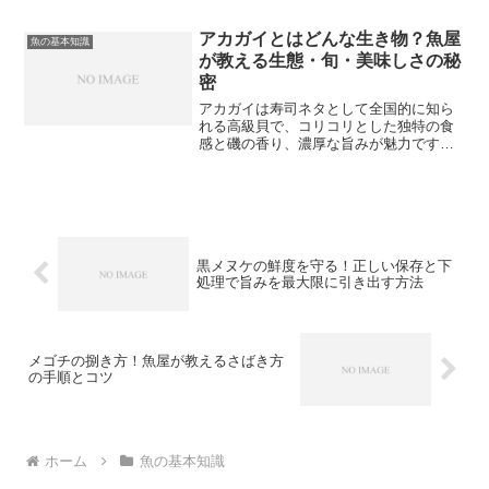
の方にはあまり知られていません。今回
はキビレの基本的な特徴や生態、旬の時
アカガイとはどんな生き物？魚屋
魚の基本知識
期、産地など魚屋の視点か...
が教える生態・旬・美味しさの秘
密
アカガイは寿司ネタとして全国的に知ら
れる高級貝で、コリコリとした独特の食
感と磯の香り、濃厚な旨みが魅力です。
名前の通り身が赤みがかっているのが特
徴で、これは血液中にヘモグロビンが含
まれているためです。貝類の中でも血液
が赤い種類は非常に珍しく...
黒メヌケの鮮度を守る！正しい保存と下
処理で旨みを最大限に引き出す方法
メゴチの捌き方！魚屋が教えるさばき方
の手順とコツ
ホーム
魚の基本知識