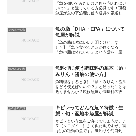
「魚を捌いてみたいけど何を揃えればい
いの？」と迷っている方必見です！現役
魚屋が魚の下処理に使う道具を厳選して7
つ紹介します。最初から全部揃えなくて
も大丈夫ですよ！【①出刃包丁（でばぼ
うちょう）】魚を捌くときに最も重要な
魚の脂「DHA・EPA」について
魚の基本知識
道具です。刃が厚くて重...
魚屋が解説
【魚の脂は体にいいと聞くけど、な
ぜ？】「魚を食べると頭が良くなる」
「魚の脂は体にいい」という話を一度は
聞いたことがあると思います。でも実際
にDHAやEPAとは何なのか、なぜ体に良
いのかをきちんと説明できる人は意外と
魚料理に使う調味料の基本【酒・
魚の基本知識
少ないのではないでしょうか...
みりん・醤油の使い方】
魚料理をするときに「酒・みりん・醤油
をどう使えばいいの？」と迷ったことは
ありませんか？現役魚屋が調味料の役割
と使い方をわかりやすく解説します。調
味料の使い方を知るだけで魚料理がグッ
と美味しくなりますよ！魚料理に欠かせ
キビレってどんな魚？特徴・生
魚の基本知識
ない3つの調味料魚料理の...
態・旬・産地を魚屋が解説
キビレという魚をご存じでしょうか。チ
ヌ（クロダイ）によく似た魚ですが、実
は別の種類の魚です。磯釣りや河口釣り
をする方には馴染みがありますが、一般