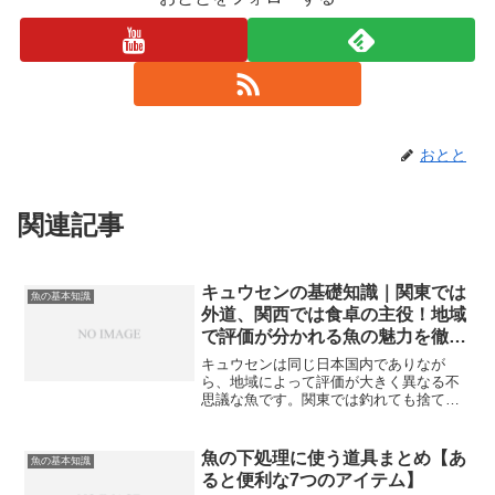
おとと
関連記事
キュウセンの基礎知識｜関東では
魚の基本知識
外道、関西では食卓の主役！地域
で評価が分かれる魚の魅力を徹底
解説
キュウセンは同じ日本国内でありなが
ら、地域によって評価が大きく異なる不
思議な魚です。関東では釣れても捨てら
れることが多い一方、関西では昔から食
卓に上がってきた親しみある魚として知
られています。この記事では、魚屋とし
魚の下処理に使う道具まとめ【あ
魚の基本知識
て長年魚と向き合ってきた経...
ると便利な7つのアイテム】