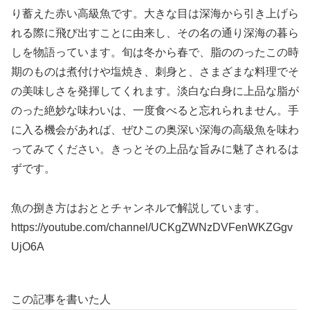
り蓄えた赤い高級魚です。大きな目は深海から引き上げら
れる際に飛び出すことに由来し、その名の通り深海の暮ら
しを物語っています。旬は冬から春で、脂ののったこの時
期のものは煮付けや塩焼き、刺身と、さまざまな料理でそ
の美味しさを発揮してくれます。淡白な白身に上品な脂が
のった絶妙な味わいは、一度食べると忘れられません。手
に入る機会があれば、ぜひこの奥深い深海の高級魚を味わ
ってみてください。きっとその上品な旨みに魅了されるは
ずです。
魚の捌き方はおととチャンネルで解説しています。
https://youtube.com/channel/UCKgZWNzDVFenWKZGgv
UjO6A
この記事を書いた人