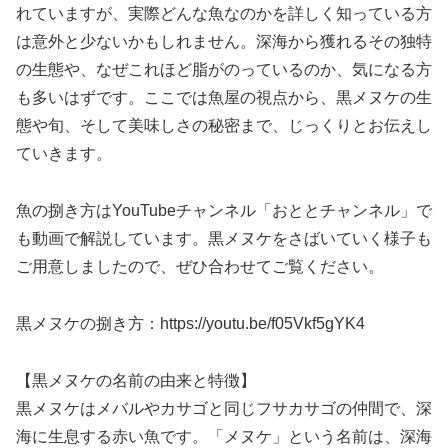
れていますが、実際どんな魚なのかを詳しく知っている方
は意外と少ないかもしれません。深海から獲れるその独特
の生態や、なぜこれほど脂がのっているのか、気になる方
も多いはずです。ここでは魚屋の視点から、黒メヌケの生
態や旬、そして美味しさの秘密まで、じっくりとお伝えし
ていきます。
魚の捌き方はYouTubeチャンネル「おととチャンネル」で
も動画で解説しています。黒メヌケをさばいていく様子も
ご用意しましたので、ぜひ合わせてご覧ください。
黒メヌケの捌き方：https://youtu.be/f05Vkf5gYK4
【黒メヌケの名前の由来と特徴】
黒メヌケはメバルやカサゴと同じフサカサゴの仲間で、深
海に生息する赤い魚です。「メヌケ」という名前は、深海