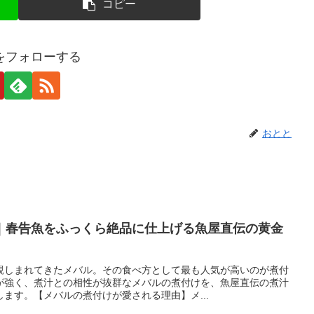
コピー
をフォローする
おとと
｜春告魚をふっくら絶品に仕上げる魚屋直伝の黄金
親しまれてきたメバル。その食べ方として最も人気が高いのが煮付
が強く、煮汁との相性が抜群なメバルの煮付けを、魚屋直伝の煮汁
ます。【メバルの煮付けが愛される理由】メ...