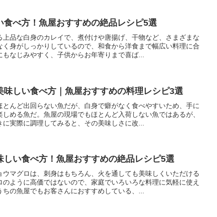
い食べ方！魚屋おすすめの絶品レシピ5選
る上品な白身のカレイで、煮付けや唐揚げ、干物など、さまざまな
なく身がしっかりしているので、和食から洋食まで幅広い料理に合
もなじみやすく、子供からお年寄りまで喜ば...
美味しい食べ方｜魚屋おすすめの料理レシピ3選
ほとんど出回らない魚だが、白身で癖がなく食べやすいため、手に
楽しめる魚だ。魚屋の現場でもほとんど入荷しない魚ではあるが、
に実際に調理してみると、その美味しさに改...
味しい食べ方！魚屋おすすめの絶品レシピ5選
ョウマグロは、刺身はもちろん、火を通しても美味しくいただける
ロのように高価ではないので、家庭でいろいろな料理に気軽に使え
ちの魚屋でもお客さんにおすすめしている、...