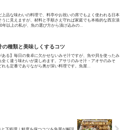
だ上品な味わいの料理で、料亭やお祝いの席でもよく使われる日本
そうに見えますが、材料と手順さえ守れば家庭でも本格的な西京漬
0年以上の私が、魚の選び方から漬け込みの...
汁の種類と美味しくするコツ
がある】毎日の食卓に欠かせないみそ汁ですが、魚や貝を使ったみ
れ全く違う味わいが楽しめます。アサリのみそ汁・アオサのみそ
れも定番でありながら奥が深い料理です。魚屋...
法と下処理｜鮮度を保つコツを魚屋が解説