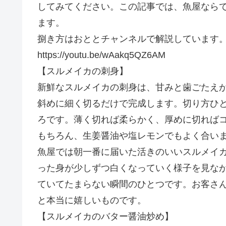
してみてください。この記事では、魚屋なら
ます。
捌き方はおととチャンネルで解説しています
https://youtu.be/wAakq5QZ6AM
【スルメイカの刺身】
新鮮なスルメイカの刺身は、甘みと歯ごたえ
斜めに細く切るだけで完成します。切り方ひ
ろです。薄く切れば柔らかく、厚めに切れば
もちろん、生姜醤油や塩レモンでもよく合い
魚屋では朝一番に届いた活きのいいスルメイ
った身が少しずつ白くなっていく様子を見な
ていてたまらない瞬間のひとつです。お客さ
と本当に嬉しいものです。
【スルメイカのバター醤油炒め】