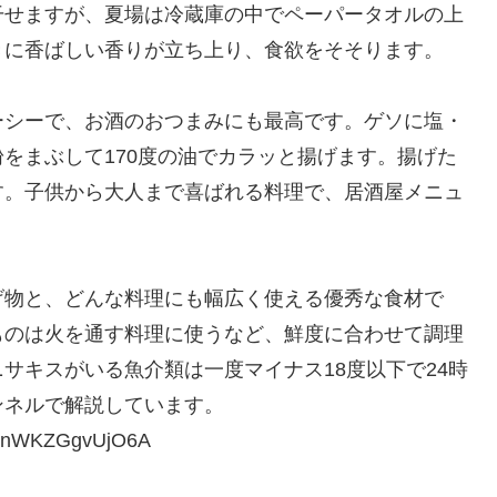
干せますが、夏場は冷蔵庫の中でペーパータオルの上
きに香ばしい香りが立ち上り、食欲をそそります。
ーシーで、お酒のおつまみにも最高です。ゲソに塩・
をまぶして170度の油でカラッと揚げます。揚げた
す。子供から大人まで喜ばれる料理で、居酒屋メニュ
げ物と、どんな料理にも幅広く使える優秀な食材で
ものは火を通す料理に使うなど、鮮度に合わせて調理
サキスがいる魚介類は一度マイナス18度以下で24時
ンネルで解説しています。
FenWKZGgvUjO6A