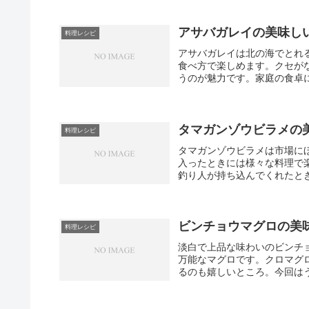
アサバガレイの美味し
料理レシピ
アサバガレイは北の海でとれ
食べ方で楽しめます。クセが
うのが魅力です。家庭の食卓に
タマガンゾウビラメの
料理レシピ
タマガンゾウビラメは市場に
入ったときには様々な料理で
釣り人が持ち込んでくれたとき
ビンチョウマグロの美
料理レシピ
淡白で上品な味わいのビンチ
万能なマグロです。クロマグ
るのも嬉しいところ。今回はう