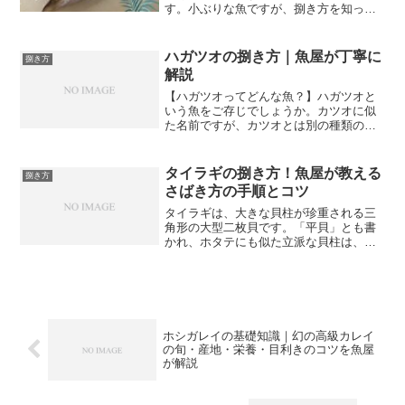
す。小ぶりな魚ですが、捌き方を知って
おくと料理の幅が一気に広がります。今
回は魚屋として培ってきた経験をもと
に、シロギスの捌き方を丁寧に解説しま
ハガツオの捌き方｜魚屋が丁寧に
捌き方
す。【シロギスってどんな魚？...
解説
【ハガツオってどんな魚？】ハガツオと
いう魚をご存じでしょうか。カツオに似
た名前ですが、カツオとは別の種類の魚
です。正式名称はハガツオ（歯鰹）とい
い、その名の通り鋭い歯を持つのが大き
な特徴です。体型はスマートで細長く、
タイラギの捌き方！魚屋が教える
捌き方
背中に青みがかった金属光...
さばき方の手順とコツ
タイラギは、大きな貝柱が珍重される三
角形の大型二枚貝です。「平貝」とも書
かれ、ホタテにも似た立派な貝柱は、寿
司ネタや刺身として高い人気を誇りま
す。コリッとした歯ごたえと、噛むほど
に広がる濃厚な甘みは、貝好きにはたま
らないおいしさです。殻が大...
ホシガレイの基礎知識｜幻の高級カレイ
の旬・産地・栄養・目利きのコツを魚屋
が解説