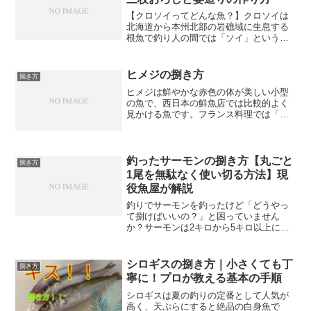
【クロソイってどんな魚？】クロソイは
北海道から本州北部の岩礁域に生息する
根魚で釣り人の間では「ソイ」という名
前で親しまれています。体が黒っぽいこ
とからクロソイという名前がついており
同じソイの仲間にキツネメバルやシマゾ
ヒメジの捌き方
捌き方
イなどがいますがクロソイ...
ヒメジは鮮やかな赤色の体が美しい小型
の魚で、西日本の鮮魚店では比較的よく
見かける魚です。フランス料理では「ル
ージェ」と呼ばれ高級食材として扱われ
ていますが、日本ではまだあまり知られ
ていない魚でもあります。小型で捌きや
すく、味も非常に美味しい...
釣ったサーモンの捌き方【丸ごと
捌き方
1尾を無駄なく使い切る方法】現
役魚屋が解説
釣りでサーモンを釣ったけど「どうやっ
て捌けばいいの？」と困っていません
か？サーモンは2キロから5キロ以上にな
る大型の魚です。現役魚屋の私が、釣っ
たサーモンを無駄なく使い切る捌き方を
丁寧に解説します。釣ったらすぐにやる
シロギスの捌き方｜小さくても丁
捌き方
こと釣ったサーモンは鮮度...
寧に！プロが教える基本の手順
シロギスは夏の釣りの定番として人気が
高く、天ぷらにすると絶品の白身魚で