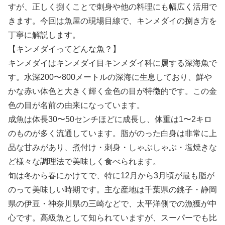
すが、正しく捌くことで刺身や他の料理にも幅広く活用で
きます。今回は魚屋の現場目線で、キンメダイの捌き方を
丁寧に解説します。
【キンメダイってどんな魚？】
キンメダイはキンメダイ目キンメダイ科に属する深海魚で
す。水深200〜800メートルの深海に生息しており、鮮や
かな赤い体色と大きく輝く金色の目が特徴的です。この金
色の目が名前の由来になっています。
成魚は体長30〜50センチほどに成長し、体重は1〜2キロ
のものが多く流通しています。脂がのった白身は非常に上
品な甘みがあり、煮付け・刺身・しゃぶしゃぶ・塩焼きな
ど様々な調理法で美味しく食べられます。
旬は冬から春にかけてで、特に12月から3月頃が最も脂が
のって美味しい時期です。主な産地は千葉県の銚子・静岡
県の伊豆・神奈川県の三崎などで、太平洋側での漁獲が中
心です。高級魚として知られていますが、スーパーでも比