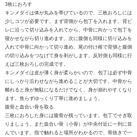
3枚におろす
キンメダイは体が丸みを帯びているので、三枚おろしには
少しコツが必要です。まず背側から包丁を入れます。背ビ
レに沿って切り込みを入れてから、中骨に向かって包丁を
寝かせながら切り進めます。次に腹側も同様に切り込みを
入れて中骨に向かって切り進め、尾の付け根で背側と腹側
の切り込みをつなげて身を剥がします。反対側も同様に行
えば三枚おろしの完成です。
キンメダイは皮が薄く身が柔らかいので、包丁は必ず中骨
にしっかり沿わせながら進めることが大切です。中骨から
離れると身が無駄になるだけでなく、身が崩れやすくなり
ます。焦らずゆっくり丁寧に進めましょう。
腹骨と血合い骨を取る
三枚におろした身には腹骨が残っています。包丁でそぎ取
りましょう。また血合い骨（小骨）が中央付近に一列に並
んでいます。指で触れると場所がわかるので、骨抜きで一