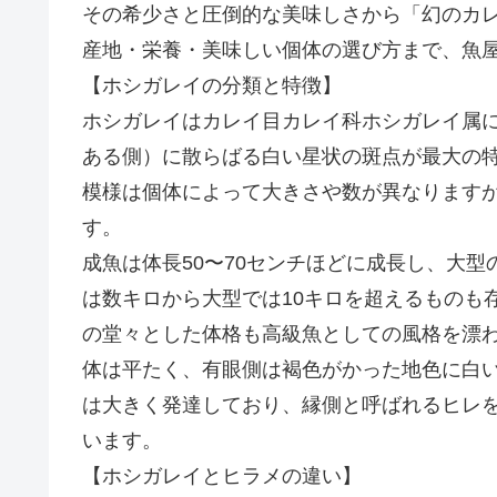
その希少さと圧倒的な美味しさから「幻のカ
産地・栄養・美味しい個体の選び方まで、魚
【ホシガレイの分類と特徴】
ホシガレイはカレイ目カレイ科ホシガレイ属
ある側）に散らばる白い星状の斑点が最大の
模様は個体によって大きさや数が異なります
す。
成魚は体長50〜70センチほどに成長し、大
は数キロから大型では10キロを超えるものも
の堂々とした体格も高級魚としての風格を漂
体は平たく、有眼側は褐色がかった地色に白
は大きく発達しており、縁側と呼ばれるヒレ
います。
【ホシガレイとヒラメの違い】