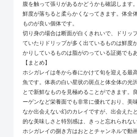
腹を触って張りがあるかどうかも確認します
鮮度が落ちると柔らかくなってきます。体全
ものが良い個体です。
切り身の場合は断面が白くきれいで、ドリッ
ていたりドリップが多く出ているものは鮮度
かりしているものは脂がのっている証拠でも
【まとめ】
ホシガレイは冬から春にかけて旬を迎える最
魚です。体表の白い星状の斑点と体全体の光
とで新鮮なものを見極めることができます。良質
ーゲンなど栄養面でも非常に優れており、美
なか出会えない幻のカレイですが、出会えた
的な美味しさと特別感は、きっと忘れられな
ホシガレイの捌き方はおととチャンネルで動