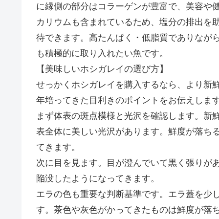
に縁側の部分はコラーゲンが豊富で、美容や
カリウムも含まれているため、塩分の排出を
待できます。高たんぱく・低脂質でありなが
も積極的に取り入れたい魚です。
【美味しいホシガレイの選び方】
せっかくホシガレイを購入するなら、より新
年培ってきた目利きのポイントをお伝えしま
まず体表の斑点模様と光沢を確認します。新
表全体に美しい光沢があります。鮮度が落ち
てきます。
次に目を見ます。目が澄んでいて黒く張りが
陥没したようになってきます。
エラの色も重要な判断基準です。エラ蓋を少
す。茶色や灰色がかってきたものは鮮度が落