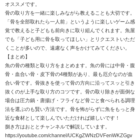
オススメです。
骨の取り方を一緒に楽しみながら教えることも大切です。
「骨を全部取れたら一人前」というように楽しいゲーム感
覚で教えると子どもも前向きに取り組んでくれます。魚屋
でも「子ども用に骨を取ってほしい」とリクエストいただ
くことが多いので、遠慮なく声をかけてみてください。
【まとめ】
魚の骨の種類と取り方をまとめます。魚の骨には中骨・腹
骨・血合い骨・皮下骨の4種類があり、最も厄介なのが血
合い骨です。骨抜きを使って骨の方向に沿ってスッと引き
抜くのが上手な取り方のコツです。骨の取り除きが面倒な
場合は圧力鍋・唐揚げ・フライなど骨ごと食べられる調理
法を選ぶのも賢い方法です。骨を怖がらずに魚をもっと身
近な食材として楽しんでいただければ嬉しいです！
捌き方はおととチャンネルで解説しています。
https://youtube.com/channel/UCKgZWNzDVFenWKZGgv