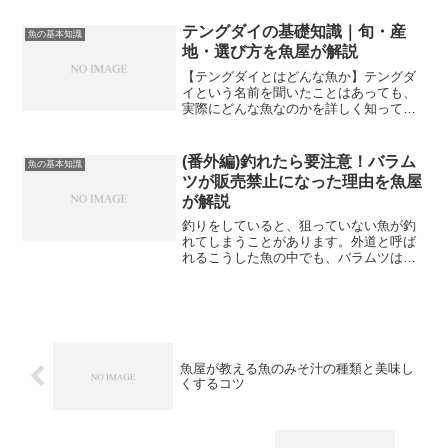
に細長く、鱗がなくぬめりのある皮膚に
覆われています。口には鋭い歯が並んで
テングダイの基礎知識｜旬・産
魚の基本知識
おり、獲物を強力な顎で噛...
地・選び方を魚屋が解説
【テングダイとはどんな魚か】テングダ
イという名前を聞いたことはあっても、
実際にどんな魚なのかを詳しく知ってい
る方は少ないかもしれません。水族館の
展示魚としてはよく知られていますが、
食用魚としての認知度はまだまだ低い魚
(番外編)釣れたら要注意！バラム
魚の基本知識
です。しかし魚屋の立場か...
ツが販売禁止になった理由を魚屋
が解説
釣りをしていると、狙っていない魚が釣
れてしまうことがあります。外道と呼ば
れるこうした魚の中でも、バラムツは特
別な注意が必要な魚です。見た目は立派
で食べられそうに見えますが、実は1996
年から食品衛生法によって販売・営業目
的での使用が禁止され...
魚屋が教える魚のみそ汁の種類と美味し
くするコツ