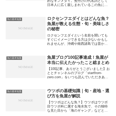
的なキンメダイ。煮付けの代名詞として
日本人に広く親しまれているこの魚につ
いて、旬や産地・栄養・美味しい個体の
選び方まで魚屋の現場目線でくわしく解
説します。キンメダイをより深く知るこ
ロクセンフエダイとはどんな魚？
魚の基本知識
とで、鮮魚店やスーパーで...
魚屋が教える生態・旬・美味しさ
の秘密
ロクセンフエダイという名前を聞いても
すぐにイメージできる方は少ないかもし
れませんが、沖縄や南西諸島では昔から
親しまれてきた馴染み深い魚です。市場
で見かけるとその鮮やかな体色に思わず
目を奪われます。今回は魚屋目線でロク
魚屋ブログ100記事達成！魚屋が
魚の基本知識
センフエダイの生態・旬・...
本当に伝えたかったこと総まとめ
【100記事、ありがとうございました】お
ととチャンネルのブログ「startfrom-
zero.com」をいつも読んでいただきあり
がとうございます。おかげさまでこの
度、ブログの記事数が100記事に到達しま
した。魚屋として毎日魚と向き合いなが
ウツボの基礎知識｜旬・産地・選
魚の基本知識
ら...
び方を魚屋が解説
【ウツボはどんな魚？】ウツボはウツボ
目ウツボ科に属する海水魚で、その独特
な見た目から「海のギャング」などと呼
ばれることもあります。体はヘビのよう