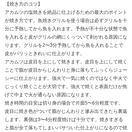
【焼き方のコツ】
アカムツの塩焼きを絶品に仕上げるための最大のポイント
が焼き方です。魚焼きグリルを使う場合は必ずグリルを十
分に予熱してから魚を入れます。予熱が不十分な状態で魚
を入れると皮がグリルの網にくっついて剥がれる原因にな
ります。グリルを2〜3分予熱してから魚を入れることで
皮がパリッときれいに仕上がります。
アカムツは皮目を上にして焼きます。皮目を上にして焼く
ことで脂が皮目からじんわりと身に落ちてふっくらジュー
シーに仕上がります。強火で一気に焼くのではなく中火で
じっくり焼くことが大切です。強火で焼くと表面だけが焦
げて中まで火が通らない原因になります。
焼き時間の目安は切り身の場合で片面5〜6分程度です。
皮目に焼き色がついて脂がじんわりと滲み出てきたら裏返
します。裏側は3〜4分程度焼けば十分です。焼きすぎる
と脂が全て落ちてしまいパサついた仕上がりになるので焼