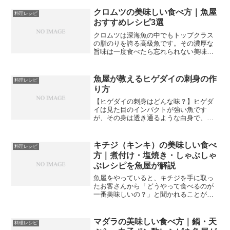
をダイレクトに味わってほしいと思いま
す。アカハタと同じハタ科でありなが
クロムツの美味しい食べ方｜魚屋
料理レシピ
ら、アオハタ独自の繊細な甘...
おすすめレシピ3選
クロムツは深海魚の中でもトップクラス
の脂のりを誇る高級魚です。その濃厚な
旨味は一度食べたら忘れられない美味し
さで、料理好きの方なら必ず虜になる魚
です。シンプルな料理法でこそ真価を発
揮する魚であり、余計な手を加えすぎず
魚屋が教えるヒゲダイの刺身の作
料理レシピ
素材の良さを最大限に活か...
り方
【ヒゲダイの刺身はどんな味？】ヒゲダ
イは見た目のインパクトが強い魚です
が、その身は透き通るような白身で、刺
身にすると上品な甘みと旨味が楽しめま
す。脂のしつこさがなく、それでいてし
っかりとした旨味があるのがヒゲダイの
キチジ（キンキ）の美味しい食べ
料理レシピ
刺身の魅力です。タイの仲間...
方｜煮付け・塩焼き・しゃぶしゃ
ぶレシピを魚屋が解説
魚屋をやっていると、キチジを手に取っ
たお客さんから「どうやって食べるのが
一番美味しいの？」と聞かれることがあ
ります。キンキという名前で知られるキ
チジは、その豊かな脂と上品な旨みか
ら、食べ方によって全く異なる表情を見
マダラの美味しい食べ方｜鍋・天
料理レシピ
せてくれる魚です。実は魚屋...