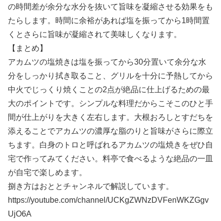
の時間差が余分な水分を抜いて旨味を凝縮させる効果をも
たらします。時間に余裕があれば塩を振ってから1時間置
くとさらに旨味が凝縮されて美味しくなります。
【まとめ】
アカムツの塩焼きは塩を振ってから30分置いて余分な水
分をしっかり拭き取ること、グリルを十分に予熱してから
中火でじっくり焼くことの2点が絶品に仕上げるための最
大のポイントです。シンプルな料理だからこそこのひと手
間が仕上がりを大きく左右します。大根おろしとすだちを
添えることでアカムツの濃厚な脂のりと旨味がさらに際立
ちます。白身のトロと呼ばれるアカムツの塩焼きをぜひ自
宅で作ってみてください。料亭で食べるような絶品の一皿
が自宅で楽しめます。
捌き方はおととチャンネルで解説しています。
https://youtube.com/channel/UCKgZWNzDVFenWKZGgv
UjO6A