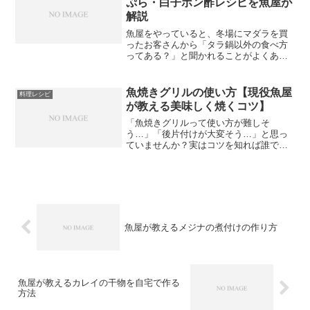
ぷら・白子ポン酢レシピを魚屋が
解説
魚屋をやっていると、冬場にマダラを買
ったお客さんから「タラ鍋以外の食べ方
ってある？」と聞かれることがよくあり
ます。マダラといえばタラ鍋のイメージ
が強いですが、実は天ぷら・フライ・ム
ニエルとさまざまな料理に対応できる万
魚焼きグリルの使い方【現役魚屋
料理レシピ
能な魚です。さらにマダラ...
が教える美味しく焼くコツ】
「魚焼きグリルって使い方が難しそ
う…」「後片付けが大変そう…」と思っ
ていませんか？実はコツを知れば誰でも
簡単に美味しく焼けます。現役魚屋の私
が、魚焼きグリルを使いこなすコツを丁
寧に解説します。魚焼きグリルで焼くと
美味しい理由フライパンでも魚...
魚屋が教えるメジナの煮付けの作り方
魚屋が教えるカレイの干物を自宅で作る
方法