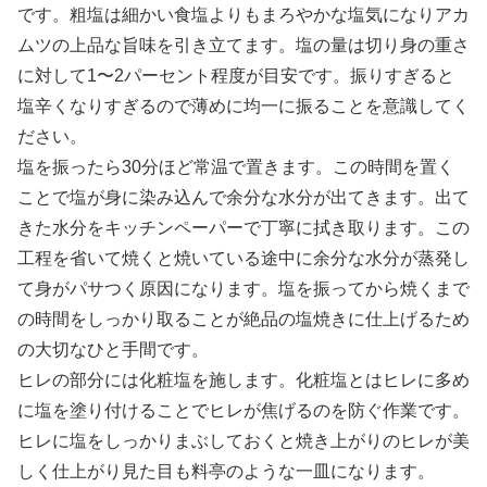
です。粗塩は細かい食塩よりもまろやかな塩気になりアカ
ムツの上品な旨味を引き立てます。塩の量は切り身の重さ
に対して1〜2パーセント程度が目安です。振りすぎると
塩辛くなりすぎるので薄めに均一に振ることを意識してく
ださい。
塩を振ったら30分ほど常温で置きます。この時間を置く
ことで塩が身に染み込んで余分な水分が出てきます。出て
きた水分をキッチンペーパーで丁寧に拭き取ります。この
工程を省いて焼くと焼いている途中に余分な水分が蒸発し
て身がパサつく原因になります。塩を振ってから焼くまで
の時間をしっかり取ることが絶品の塩焼きに仕上げるため
の大切なひと手間です。
ヒレの部分には化粧塩を施します。化粧塩とはヒレに多め
に塩を塗り付けることでヒレが焦げるのを防ぐ作業です。
ヒレに塩をしっかりまぶしておくと焼き上がりのヒレが美
しく仕上がり見た目も料亭のような一皿になります。