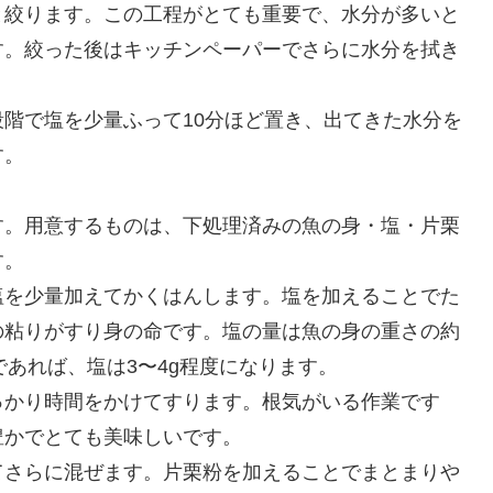
と絞ります。この工程がとても重要で、水分が多いと
す。絞った後はキッチンペーパーでさらに水分を拭き
。
階で塩を少量ふって10分ほど置き、出てきた水分を
す。
す。用意するものは、下処理済みの魚の身・塩・片栗
す。
塩を少量加えてかくはんします。塩を加えることでた
の粘りがすり身の命です。塩の量は魚の身の重さの約
gであれば、塩は3〜4g程度になります。
っかり時間をかけてすります。根気がいる作業です
豊かでとても美味しいです。
てさらに混ぜます。片栗粉を加えることでまとまりや