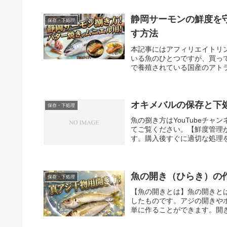
静岡サーモンの鮮度を
保存・下処理
す方法
本記事にはアフィリエイトリ
いる魚のひとつですが、買っ
で養殖されている国産のアトラ
オキメバルの保存と下
保存・下処理
魚の捌き方はYouTubeチ
てご覧ください。【鮮度管理
す。購入後すぐに適切な処理を
魚の開き（ひらき）の
保存・下処理
【魚の開きとは】魚の開きと
したものです。アジの開きや
単に作ることができます。開き