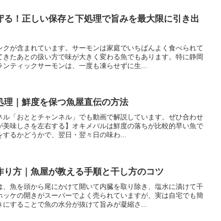
守る！正しい保存と下処理で旨みを最大限に引き出
ンクが含まれています。サーモンは家庭でいちばんよく食べられて
てきたあとの扱い方で味が大きく変わる魚でもあります。特に静岡
ンティックサーモンは、一度も凍らせずに生...
処理｜鮮度を保つ魚屋直伝の方法
ャンネル「おととチャンネル」でも動画で解説しています。ぜひ合わせ
が美味しさを左右する】オキメバルは鮮度の落ちが比較的早い魚で
するかどうかで、翌日・翌々日の味わ...
作り方｜魚屋が教える手順と干し方のコツ
は、魚を頭から尾にかけて開いて内臓を取り除き、塩水に漬けて干
ホッケの開きがスーパーでよく売られていますが、実は自宅でも簡
にすることで魚の水分が抜けて旨みが凝縮さ...