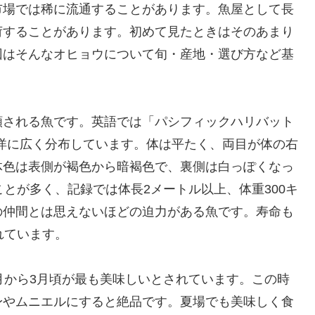
市場では稀に流通することがあります。魚屋として長
荷することがあります。初めて見たときはそのあまり
回はそんなオヒョウについて旬・産地・選び方など基
。
類される魚です。英語では「パシフィックハリバット
り、北太平洋に広く分布しています。体は平たく、両目が体の右
体色は表側が褐色から暗褐色で、裏側は白っぽくなっ
とが多く、記録では体長2メートル以上、体重300キ
の仲間とは思えないほどの迫力がある魚です。寿命も
れています。
月から3月頃が最も美味しいとされています。この時
身やムニエルにすると絶品です。夏場でも美味しく食