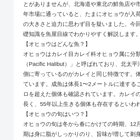
とがありませんが、北海道や東北の鮮魚店や
年市場に通っていると、たまにオヒョウが入
の大きさと迫力に思わず目を疑いました。今
礎知識を魚屋目線でわかりやすく解説します
【オヒョウはどんな魚？】
オヒョウはカレイ目カレイ科オヒョウ属に分
（Pacific Halibut）」と呼ばれてお
側に寄っているのがカレイと同じ特徴です。
ています。成魚は体長1〜2メートルに達するこ
ロを超えた個体も確認されています。カレイ
長く、55年以上生きる個体も存在するといわ
【オヒョウの旬はいつ？】
オヒョウの旬は冬から春にかけての時期、12
期は身に脂がしっかりのり、旨味が増して刺