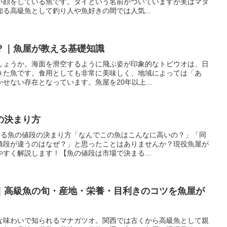
い顔をしている魚です。タイという名前がついていますが実はマダ
る高級魚として釣り人や魚好きの間では人気...
？｜魚屋が教える基礎知識
しょうか。海面を滑空するように飛ぶ姿が印象的なトビウオは、日
きた魚です。食用としても非常に美味しく、地域によっては「あ
せない存在となっています。魚屋を20年以上...
の決まり方
教える魚の値段の決まり方「なんでこの魚はこんなに高いの？」「同
値段が違うのはなぜ？」と思ったことはありませんか？現役魚屋が
すく解説します！【魚の値段は市場で決まる...
｜高級魚の旬・産地・栄養・目利きのコツを魚屋が
な味わいで知られるマナガツオ。関西では古くから高級魚として親