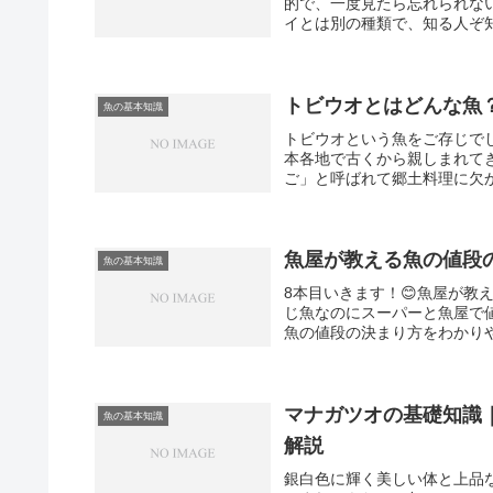
的で、一度見たら忘れられな
イとは別の種類で、知る人ぞ知
トビウオとはどんな魚
魚の基本知識
トビウオという魚をご存じで
本各地で古くから親しまれて
ご」と呼ばれて郷土料理に欠か
魚屋が教える魚の値段
魚の基本知識
8本目いきます！😊魚屋が
じ魚なのにスーパーと魚屋で
魚の値段の決まり方をわかりや
マナガツオの基礎知識
魚の基本知識
解説
銀白色に輝く美しい体と上品