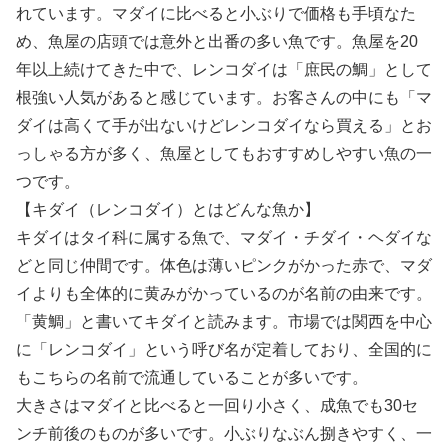
れています。マダイに比べると小ぶりで価格も手頃なた
め、魚屋の店頭では意外と出番の多い魚です。魚屋を20
年以上続けてきた中で、レンコダイは「庶民の鯛」として
根強い人気があると感じています。お客さんの中にも「マ
ダイは高くて手が出ないけどレンコダイなら買える」とお
っしゃる方が多く、魚屋としてもおすすめしやすい魚の一
つです。
【キダイ（レンコダイ）とはどんな魚か】
キダイはタイ科に属する魚で、マダイ・チダイ・ヘダイな
どと同じ仲間です。体色は薄いピンクがかった赤で、マダ
イよりも全体的に黄みがかっているのが名前の由来です。
「黄鯛」と書いてキダイと読みます。市場では関西を中心
に「レンコダイ」という呼び名が定着しており、全国的に
もこちらの名前で流通していることが多いです。
大きさはマダイと比べると一回り小さく、成魚でも30セ
ンチ前後のものが多いです。小ぶりなぶん捌きやすく、一