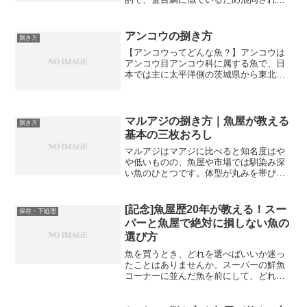
ことも少なくありません。しかし金目鯛
とは別の種類の魚で、ウロコも細かく、
捌き方にも少しコツが必要です。魚屋と
アンコウの捌き方
捌き方
して長年キントキダイを扱...
【アンコウってどんな魚？】アンコウは
アンコウ目アンコウ科に属する魚で、日
本では主に太平洋側の茨城県から東北地
方沿岸・日本海側の山陰地方などに生息
しています。水深200メートルから500メ
ートルほどの深い海底に暮らしており、
底引き網漁で漁獲さ...
マルアジの捌き方｜魚屋が教える
捌き方
基本の三枚おろし
マルアジはマアジに比べると知名度はや
や低いものの、魚屋や市場では馴染み深
い魚のひとつです。体型が丸みを帯びて
いることからその名がついており、マア
ジよりも小ぶりで細長い体型をしていま
す。味は淡白でクセがなく、から揚げや
[記念]魚屋歴20年が教える！スー
保存・下処理
南蛮漬けにすると特におい...
パーと魚屋で絶対に損しない魚の
選び方
魚を買うとき、どれを選べばいいか迷っ
たことはありませんか。スーパーの鮮魚
コーナーに並んだ魚を前にして、どれが
新鮮でどれがそうでないか、見た目だけ
ではなかなか判断できないという方も多