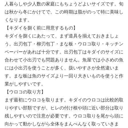
人暮らしや少人数の家庭にもちょうどよいサイズです。旬
は秋から冬にかけてで、この時期は脂がのって特に美味し
くなります。
【キダイを捌く前に用意するもの】
キダイを捌くにあたって、まず道具を揃えておきましょ
う。出刃包丁・柳刃包丁・まな板・ウロコ取り・キッチン
ペーパーがあれば十分です。出刃包丁はキダイのサイズに
合わせて小出刃でも問題ありません。魚屋では小さめの魚
には小出刃を使うことが多く、扱いやすさが全然違いま
す。まな板は魚のサイズより一回り大きいものを使うと作
業がしやすいです。
【ウロコの取り方】
まず最初にウロコを取ります。キダイのウロコは比較的取
りやすい部類ですが、ヒレの付け根や頭に近い部分は取り
残しやすいので注意が必要です。ウロコ取りを尾から頭に
向かって動かしながら全体をまんべんなく取っていきま