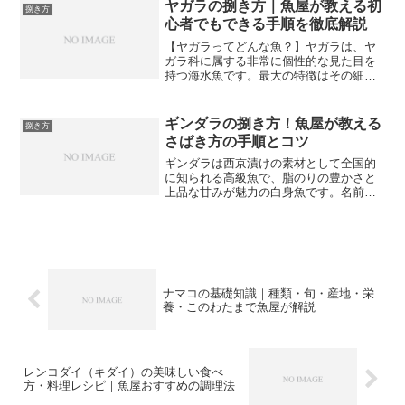
いと思います。魚屋として20年以上、毎
ヤガラの捌き方｜魚屋が教える初
捌き方
朝市場に足を運び、何万...
心者でもできる手順を徹底解説
【ヤガラってどんな魚？】ヤガラは、ヤ
ガラ科に属する非常に個性的な見た目を
持つ海水魚です。最大の特徴はその細長
い体で、成魚になると体長が1メートルか
ら2メートル近くになるものもいます。特
に目を引くのが、口先が細長く管状に伸
ギンダラの捌き方！魚屋が教える
捌き方
びた独特の形です。ま...
さばき方の手順とコツ
ギンダラは西京漬けの素材として全国的
に知られる高級魚で、脂のりの豊かさと
上品な甘みが魅力の白身魚です。名前に
「タラ」とついていますが、実は真鱈と
はまったく別の魚で、深海に生息するギ
ンダラ科の魚です。身が柔らかく脂が多
いため、扱いに少しコツが...
ナマコの基礎知識｜種類・旬・産地・栄
養・このわたまで魚屋が解説
レンコダイ（キダイ）の美味しい食べ
方・料理レシピ｜魚屋おすすめの調理法