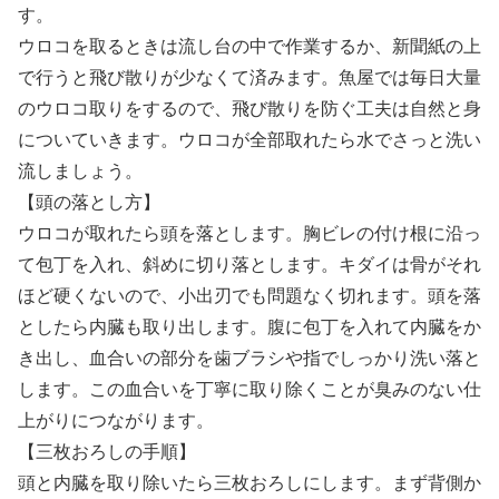
す。
ウロコを取るときは流し台の中で作業するか、新聞紙の上
で行うと飛び散りが少なくて済みます。魚屋では毎日大量
のウロコ取りをするので、飛び散りを防ぐ工夫は自然と身
についていきます。ウロコが全部取れたら水でさっと洗い
流しましょう。
【頭の落とし方】
ウロコが取れたら頭を落とします。胸ビレの付け根に沿っ
て包丁を入れ、斜めに切り落とします。キダイは骨がそれ
ほど硬くないので、小出刃でも問題なく切れます。頭を落
としたら内臓も取り出します。腹に包丁を入れて内臓をか
き出し、血合いの部分を歯ブラシや指でしっかり洗い落と
します。この血合いを丁寧に取り除くことが臭みのない仕
上がりにつながります。
【三枚おろしの手順】
頭と内臓を取り除いたら三枚おろしにします。まず背側か