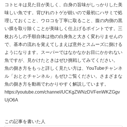
コトヒキは見た目が美しく、白身の旨味がしっかりした美
味しい魚です。背びれのトゲが鋭いので最初にハサミで処
理しておくこと、ウロコを丁寧に取ること、腹の内側の黒
い膜を取り除くことが美味しく仕上げるポイントです。三
枚おろしの手順自体は他の白身魚と大きく変わりませんの
で、基本の流れを覚えてしまえば意外とスムーズに捌ける
ようになります。スーパーではなかなかお目にかかれない
魚ですが、見かけたときはぜひ挑戦してみてください。
魚の捌き方をもっと詳しく見たい方は、YouTubeチャンネ
ル「おととチャンネル」もぜひご覧ください。さまざまな
魚の捌き方を動画でわかりやすく解説しています。
https://youtube.com/channel/UCKgZWNzDVFenWKZGgv
UjO6A
この記事を書いた人