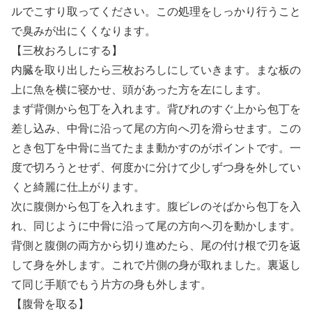
ルでこすり取ってください。この処理をしっかり行うこと
で臭みが出にくくなります。
【三枚おろしにする】
内臓を取り出したら三枚おろしにしていきます。まな板の
上に魚を横に寝かせ、頭があった方を左にします。
まず背側から包丁を入れます。背びれのすぐ上から包丁を
差し込み、中骨に沿って尾の方向へ刃を滑らせます。この
とき包丁を中骨に当てたまま動かすのがポイントです。一
度で切ろうとせず、何度かに分けて少しずつ身を外してい
くと綺麗に仕上がります。
次に腹側から包丁を入れます。腹ビレのそばから包丁を入
れ、同じように中骨に沿って尾の方向へ刃を動かします。
背側と腹側の両方から切り進めたら、尾の付け根で刃を返
して身を外します。これで片側の身が取れました。裏返し
て同じ手順でもう片方の身も外します。
【腹骨を取る】