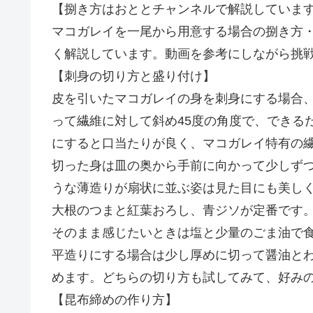
【捌き方はおととチャンネルで解説していま
マコガレイを一尾から用意する場合の捌き方
く解説しています。動画を参考にしながら挑
【刺身の切り方と盛り付け】
皮を引いたマコガレイの身を刺身にする場合
って繊維に対して斜め45度の角度で、できる
にすると口当たりが良く、マコガレイ特有の
切った身は皿の奥から手前に向かって少しず
うな薄造りが扇状に並ぶ姿は見た目にも美し
大根のつまと紅葉おろし、青ジソが定番です
そのまま感じたいときは塩と少量のごま油で
平造りにする場合は少し厚めに切って醤油と
めます。どちらの切り方も試してみて、好み
【昆布締めの作り方】