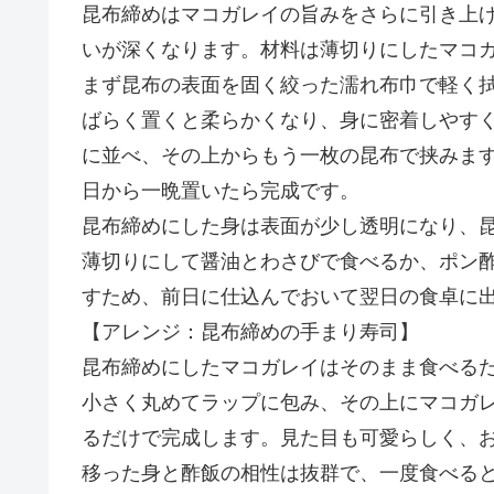
昆布締めはマコガレイの旨みをさらに引き上
いが深くなります。材料は薄切りにしたマコ
まず昆布の表面を固く絞った濡れ布巾で軽く
ばらく置くと柔らかくなり、身に密着しやす
に並べ、その上からもう一枚の昆布で挟みま
日から一晩置いたら完成です。
昆布締めにした身は表面が少し透明になり、
薄切りにして醤油とわさびで食べるか、ポン
すため、前日に仕込んでおいて翌日の食卓に
【アレンジ：昆布締めの手まり寿司】
昆布締めにしたマコガレイはそのまま食べる
小さく丸めてラップに包み、その上にマコガ
るだけで完成します。見た目も可愛らしく、
移った身と酢飯の相性は抜群で、一度食べる