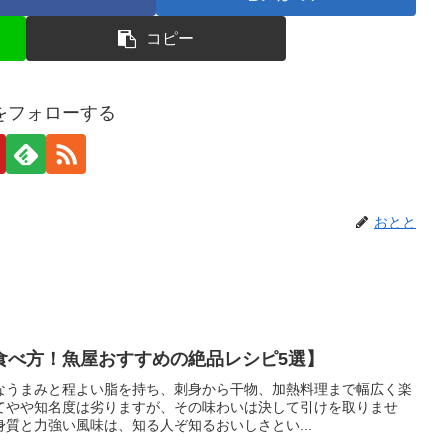
コピー
をフォローする
おとと
食べ方！魚屋おすすめの絶品レシピ5選】
なうまみと程よい脂を持ち、刺身から干物、加熱料理まで幅広く楽
てやや知名度は劣りますが、その味わいは決して引けを取りませ
質と力強い風味は、知る人ぞ知るおいしさとい...