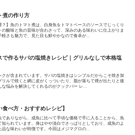
ト煮の作り方
理？】魚のトマト煮は、白身魚をトマトベースのソースでじっくり
トの酸味と魚の旨味が合わさって、深みのある味わいに仕上がりま
軽さも魅力で、見た目も鮮やかなので食卓が...
スで作るサバの塩焼きレシピ｜グリルなしで本格塩
ンクが含まれています。サバの塩焼きはシンプルだからこそ焼き加
グリルで焼くと網に皮がくっついたり、脂が落ちて煙が出たりと後
な悩みを解決してくれるのがクックパー レ...
い食べ方・おすすめレシピ】
魚でありながら、成魚に比べて手頃な価格で手に入ることから、魚
て知られています。身はやや淡白でさっぱりとしており、成魚のよ
品な味わいが特徴です。今回はメジマグロの...