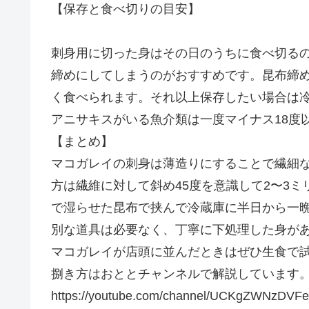
【保存と食べ切りの目安】
刺身用に切った身はその日のうちに食べ切る
締めにしてしまうのがおすすめです。昆布締
く食べられます。それ以上保存したい場合は
アニサキスがいる魚介類は一度マイナス18度
【まとめ】
マコガレイの刺身は薄造りにすることで繊細
方は繊維に対して斜め45度を意識して2〜3
で湿らせた昆布で挟んで冷蔵庫に半日から一
別な道具は必要なく、丁寧に下処理した身が
マコガレイが店頭に並んだときはぜひ生食で
捌き方はおととチャンネルで解説しています
https://youtube.com/channel/UCKgZWNzDV