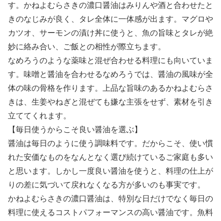
す。かねよむらさきの濃口醤油はみりんや酒と合わせたと
きのなじみが良く、タレ全体に一体感が出ます。マグロや
カツオ、サーモンの漬け丼に使うと、魚の旨味とタレが絶
妙に絡み合い、ご飯との相性が際立ちます。
なめろうのような薬味と混ぜ合わせる料理にも向いていま
す。味噌と醤油を合わせるなめろうでは、醤油の風味が全
体の味の骨格を作ります。上品な旨味のあるかねよむらさ
きは、生姜やねぎと混ぜても嫌な主張をせず、素材を引き
立ててくれます。
【毎日使うからこそ良い醤油を選ぶ】
醤油は毎日のように使う調味料です。だからこそ、使い慣
れた安価なものをなんとなく選び続けているご家庭も多い
と思います。しかし一度良い醤油を使うと、料理の仕上が
りの差に気づいて戻れなくなる方が多いのも事実です。
かねよむらさきの濃口醤油は、特別な日だけでなく毎日の
料理に使えるコストパフォーマンスの高い醤油です。魚料