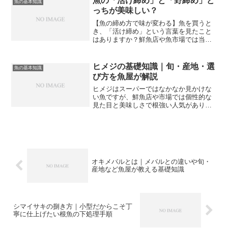
魚の「活け締め」と「野締め」ど
魚の基本知識
トをお教えします。コ...
っちが美味しい？
【魚の締め方で味が変わる】魚を買うと
き、「活け締め」という言葉を見たこと
はありますか？鮮魚店や魚市場では当た
り前のように使われる言葉ですが、一般
の方にはあまり馴染みがないかもしれま
せん。実は魚は、死んだ後の処理の仕方
ヒメジの基礎知識｜旬・産地・選
魚の基本知識
によって味が大きく変わり...
び方を魚屋が解説
ヒメジはスーパーではなかなか見かけな
い魚ですが、鮮魚店や市場では個性的な
見た目と美味しさで根強い人気がありま
す。フランス料理では「ルージェ」とし
て高級食材に位置づけられているにもか
かわらず、日本ではまだ知名度が低いの
がもったいない魚です。今...
オキメバルとは｜メバルとの違いや旬・
産地など魚屋が教える基礎知識
シマイサキの捌き方｜小型だからこそ丁
寧に仕上げたい根魚の下処理手順