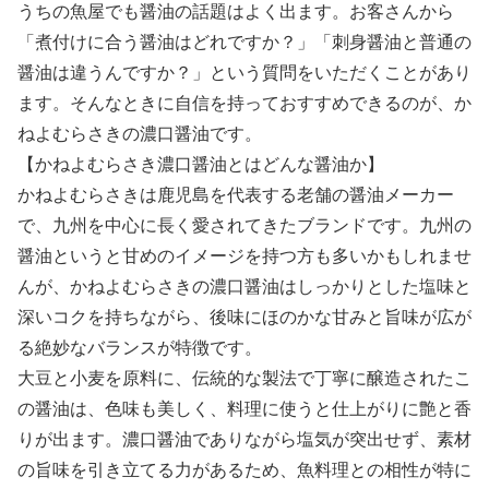
うちの魚屋でも醤油の話題はよく出ます。お客さんから
「煮付けに合う醤油はどれですか？」「刺身醤油と普通の
醤油は違うんですか？」という質問をいただくことがあり
ます。そんなときに自信を持っておすすめできるのが、か
ねよむらさきの濃口醤油です。
【かねよむらさき濃口醤油とはどんな醤油か】
かねよむらさきは鹿児島を代表する老舗の醤油メーカー
で、九州を中心に長く愛されてきたブランドです。九州の
醤油というと甘めのイメージを持つ方も多いかもしれませ
んが、かねよむらさきの濃口醤油はしっかりとした塩味と
深いコクを持ちながら、後味にほのかな甘みと旨味が広が
る絶妙なバランスが特徴です。
大豆と小麦を原料に、伝統的な製法で丁寧に醸造されたこ
の醤油は、色味も美しく、料理に使うと仕上がりに艶と香
りが出ます。濃口醤油でありながら塩気が突出せず、素材
の旨味を引き立てる力があるため、魚料理との相性が特に