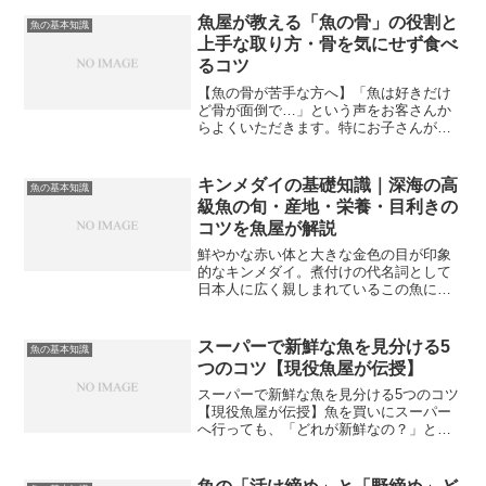
ぼこやちくわなどの練り物の原料として
魚屋が教える「魚の骨」の役割と
魚の基本知識
非常に重要な存在であり、...
上手な取り方・骨を気にせず食べ
るコツ
【魚の骨が苦手な方へ】「魚は好きだけ
ど骨が面倒で…」という声をお客さんか
らよくいただきます。特にお子さんがい
るご家庭では、骨が原因で魚を敬遠して
しまうこともありますよね。でも骨の種
類と取り方を知っておくと、魚料理がぐ
キンメダイの基礎知識｜深海の高
魚の基本知識
っと食べやすくなります。...
級魚の旬・産地・栄養・目利きの
コツを魚屋が解説
鮮やかな赤い体と大きな金色の目が印象
的なキンメダイ。煮付けの代名詞として
日本人に広く親しまれているこの魚につ
いて、旬や産地・栄養・美味しい個体の
選び方まで魚屋の現場目線でくわしく解
説します。キンメダイをより深く知るこ
スーパーで新鮮な魚を見分ける5
魚の基本知識
とで、鮮魚店やスーパーで...
つのコツ【現役魚屋が伝授】
スーパーで新鮮な魚を見分ける5つのコツ
【現役魚屋が伝授】魚を買いにスーパー
へ行っても、「どれが新鮮なの？」と迷
ったことはありませんか？実は新鮮な魚
を見分けるコツがあります。現役魚屋の
私が、プロだけが知っている5つのポイン