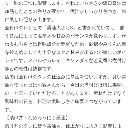
り・味の三つに影響します。かねよむらさきの濃口醤油は
加熱したときの香りが豊かで、煮汁がしっかり色づき、魚
に美しい照りが出ます。
煮付けのレシピで「醤油大さじ3」と書かれていても、使
う醤油によって塩辛さや甘みのバランスが変わります。か
ねよむらさきは旨味成分が豊富なため、砂糖やみりんの量
を控えめにしても十分なコクと甘みが出るのが嬉しいポイ
ントです。メバルやカレイ、キンメダイなど定番の煮付け
魚との相性は抜群です。
店では煮付けのタレの仕込みに醤油を使いますが、良い醤
油を使った日はお客さんから「今日の煮付けは特に美味し
い」と言っていただけることがあります。素材だけでなく
調味料の質も、料理の美味しさに確実につながっていま
す。
【漬け丼・なめろうにも最適】
漬け丼のタレに使う醤油も、仕上がりに大きく影響しま