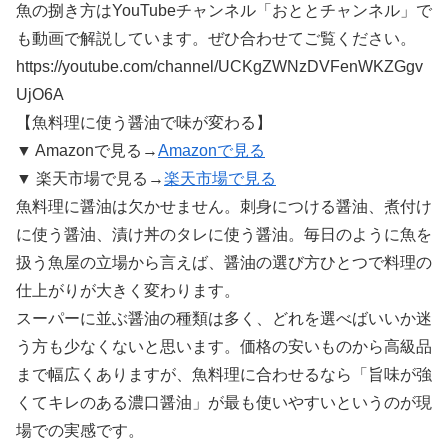
魚の捌き方はYouTubeチャンネル「おととチャンネル」で
も動画で解説しています。ぜひ合わせてご覧ください。
https://youtube.com/channel/UCKgZWNzDVFenWKZGgv
UjO6A
【魚料理に使う醤油で味が変わる】
▼ Amazonで見る→
Amazonで見る
▼ 楽天市場で見る→
楽天市場で見る
魚料理に醤油は欠かせません。刺身につける醤油、煮付け
に使う醤油、漬け丼のタレに使う醤油。毎日のように魚を
扱う魚屋の立場から言えば、醤油の選び方ひとつで料理の
仕上がりが大きく変わります。
スーパーに並ぶ醤油の種類は多く、どれを選べばいいか迷
う方も少なくないと思います。価格の安いものから高級品
まで幅広くありますが、魚料理に合わせるなら「旨味が強
くてキレのある濃口醤油」が最も使いやすいというのが現
場での実感です。