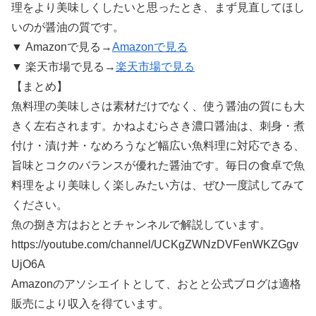
理をより美味しくしたいと思ったとき、まず見直してほし
いのが醤油の質です。
▼ Amazonで見る→
Amazonで見る
▼ 楽天市場で見る→
楽天市場で見る
【まとめ】
魚料理の美味しさは素材だけでなく、使う醤油の質にも大
きく左右されます。かねよむらさき濃口醤油は、刺身・煮
付け・漬け丼・なめろうなど幅広い魚料理に対応できる、
旨味とコクのバランスが優れた醤油です。毎日の食卓で魚
料理をより美味しく楽しみたい方は、ぜひ一度試してみて
ください。
魚の捌き方はおととチャンネルで解説しています。
https://youtube.com/channel/UCKgZWNzDVFenWKZGgv
UjO6A
Amazonのアソシエイトとして、おとと公式ブログは適格
販売により収入を得ています。