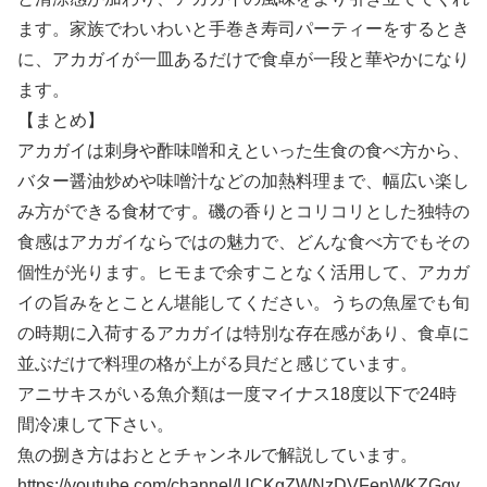
ます。家族でわいわいと手巻き寿司パーティーをするとき
に、アカガイが一皿あるだけで食卓が一段と華やかになり
ます。
【まとめ】
アカガイは刺身や酢味噌和えといった生食の食べ方から、
バター醤油炒めや味噌汁などの加熱料理まで、幅広い楽し
み方ができる食材です。磯の香りとコリコリとした独特の
食感はアカガイならではの魅力で、どんな食べ方でもその
個性が光ります。ヒモまで余すことなく活用して、アカガ
イの旨みをとことん堪能してください。うちの魚屋でも旬
の時期に入荷するアカガイは特別な存在感があり、食卓に
並ぶだけで料理の格が上がる貝だと感じています。
アニサキスがいる魚介類は一度マイナス18度以下で24時
間冷凍して下さい。
魚の捌き方はおととチャンネルで解説しています。
https://youtube.com/channel/UCKgZWNzDVFenWKZGgv