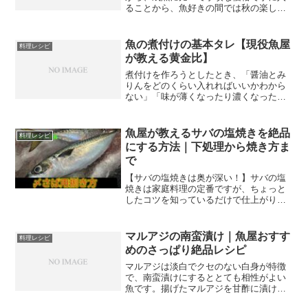
ることから、魚好きの間では秋の楽しみ
として知られています。身はやや淡白で
さっぱりとしており、成魚のような強い
脂の旨味とは異なる上品な味わいが特徴
魚の煮付けの基本タレ【現役魚屋
料理レシピ
です。今回はメジマグロの...
が教える黄金比】
煮付けを作ろうとしたとき、「醤油とみ
りんをどのくらい入れればいいかわから
ない」「味が薄くなったり濃くなったり
してなかなか安定しない」という声をよ
く聞きます。実は煮付けのタレには黄金
比があって、それさえ覚えてしまえば、
魚屋が教えるサバの塩焼きを絶品
料理レシピ
どんな魚でも安定したおい...
にする方法｜下処理から焼き方ま
で
【サバの塩焼きは奥が深い！】サバの塩
焼きは家庭料理の定番ですが、ちょっと
したコツを知っているだけで仕上がりが
全然違ってきます。臭みがなくてふっく
らジューシー、皮はパリッと香ばしい絶
品の塩焼きを、魚屋ならではのポイント
マルアジの南蛮漬け｜魚屋おすす
料理レシピ
をまじえながらご紹介しま...
めのさっぱり絶品レシピ
マルアジは淡白でクセのない白身が特徴
で、南蛮漬けにするととても相性がよい
魚です。揚げたマルアジを甘酢に漬け込
むことで旨みが増し、さっぱりとした味