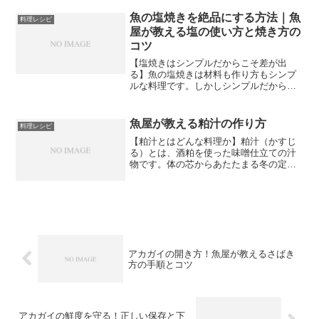
わいに仕上がります。作り置きができる
ので忙しい日の副菜としても重宝し、冷
魚の塩焼きを絶品にする方法｜魚
料理レシピ
蔵庫で数日間保存できるの...
屋が教える塩の使い方と焼き方の
コツ
【塩焼きはシンプルだからこそ差が出
る】魚の塩焼きは材料も作り方もシンプ
ルな料理です。しかしシンプルだからこ
そ、塩の使い方と焼き方で仕上がりに大
きな差が出ます。スーパーや魚屋で買っ
た同じ魚でも、塩の当て方や焼き方を変
魚屋が教える粕汁の作り方
料理レシピ
えるだけで、お店で食べるよ...
【粕汁とはどんな料理か】粕汁（かすじ
る）とは、酒粕を使った味噌仕立ての汁
物です。体の芯からあたたまる冬の定番
料理として、昔から日本の家庭に親しま
れてきました。魚のアラや切り身を入れ
て作るのが基本で、野菜もたっぷり入る
ので栄養バランスも抜群で...
アカガイの開き方！魚屋が教えるさばき
方の手順とコツ
アカガイの鮮度を守る！正しい保存と下