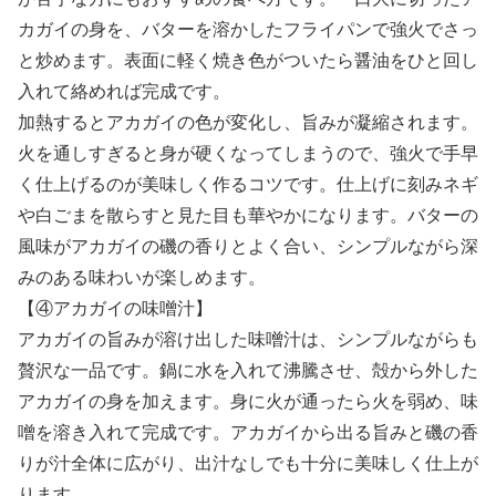
カガイの身を、バターを溶かしたフライパンで強火でさっ
と炒めます。表面に軽く焼き色がついたら醤油をひと回し
入れて絡めれば完成です。
加熱するとアカガイの色が変化し、旨みが凝縮されます。
火を通しすぎると身が硬くなってしまうので、強火で手早
く仕上げるのが美味しく作るコツです。仕上げに刻みネギ
や白ごまを散らすと見た目も華やかになります。バターの
風味がアカガイの磯の香りとよく合い、シンプルながら深
みのある味わいが楽しめます。
【④アカガイの味噌汁】
アカガイの旨みが溶け出した味噌汁は、シンプルながらも
贅沢な一品です。鍋に水を入れて沸騰させ、殻から外した
アカガイの身を加えます。身に火が通ったら火を弱め、味
噌を溶き入れて完成です。アカガイから出る旨みと磯の香
りが汁全体に広がり、出汁なしでも十分に美味しく仕上が
ります。