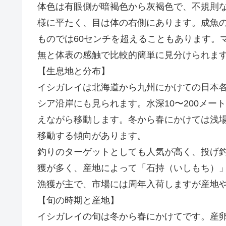
体色は有眼側が暗褐色から灰褐色で、不規則
様に平たく、目は体の右側にあります。成魚の
ものでは60センチを超えることもあります。
無と体表の感触で比較的簡単に見分けられま
【生息地と分布】
イシガレイは北海道から九州にかけての日本
シア沿岸にも見られます。水深10〜200メ
えながら移動します。冬から春にかけては浅
移動する傾向があります。
釣りのターゲットとしても人気が高く、投げ
獲が多く、産地によって「石持（いしもち）
漁獲が主で、市場には周年入荷しますが産地
【旬の時期と産地】
イシガレイの旬は冬から春にかけてです。産卵