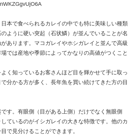
FenWKZGgvUjO6A
、日本で食べられるカレイの中でも特に美味しい種類
石のように硬い突起（石状鱗）が並んでいることが名
触があります。マコガレイやホシガレイと並んで高級
市場では産地や季節によってかなりの高値がつくこと
をよく知っているお客さんほど目を輝かせて手に取っ
目で分かる方が多く、長年魚を買い続けてきた方の目
起です。有眼側（目がある上側）だけでなく無眼側
ラしているのがイシガレイの大きな特徴です。他のカ
一目で見分けることができます。