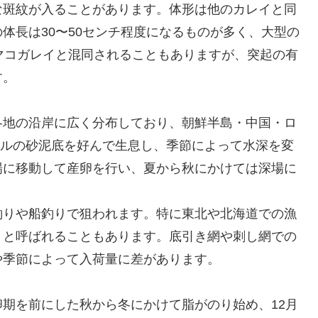
な斑紋が入ることがあります。体形は他のカレイと同
体長は30〜50センチ程度になるものが多く、大型の
マコガレイと混同されることもありますが、突起の有
す。
各地の沿岸に広く分布しており、朝鮮半島・中国・ロ
ートルの砂泥底を好んで生息し、季節によって水深を変
場に移動して産卵を行い、夏から秋にかけては深場に
釣りや船釣りで狙われます。特に東北や北海道での漁
」と呼ばれることもあります。底引き網や刺し網での
や季節によって入荷量に差があります。
期を前にした秋から冬にかけて脂がのり始め、12月