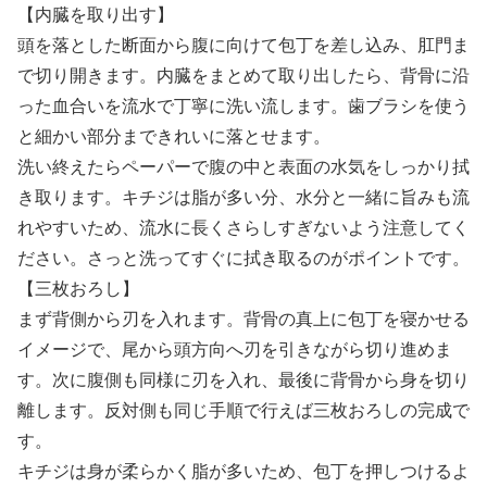
【内臓を取り出す】
頭を落とした断面から腹に向けて包丁を差し込み、肛門ま
で切り開きます。内臓をまとめて取り出したら、背骨に沿
った血合いを流水で丁寧に洗い流します。歯ブラシを使う
と細かい部分まできれいに落とせます。
洗い終えたらペーパーで腹の中と表面の水気をしっかり拭
き取ります。キチジは脂が多い分、水分と一緒に旨みも流
れやすいため、流水に長くさらしすぎないよう注意してく
ださい。さっと洗ってすぐに拭き取るのがポイントです。
【三枚おろし】
まず背側から刃を入れます。背骨の真上に包丁を寝かせる
イメージで、尾から頭方向へ刃を引きながら切り進めま
す。次に腹側も同様に刃を入れ、最後に背骨から身を切り
離します。反対側も同じ手順で行えば三枚おろしの完成で
す。
キチジは身が柔らかく脂が多いため、包丁を押しつけるよ