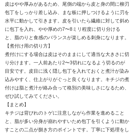
皮はやや厚みがあるため、尾側の端から皮と身の間に柳刃
包丁をしっかり差し込み、まな板に押しつけるように刃を
水平に動かして引きます。皮を引いたら繊維に対して斜め
に包丁を入れ、やや厚めの7〜8ミリ程度に切り分ける
と、脂のりと食感のバランスが楽しめる刺身になります。
【煮付け用の切り方】
煮付けにする場合は皮はそのままにして適当な大きさに切
り分けます。一人前あたり2〜3切れになるよう切るのが
目安です。皮目に浅く隠し包丁を入れておくと煮汁が染み
込みやすく、仕上がりがぐっと良くなります。キチジの煮
付けは脂と煮汁が絡み合って格別の美味しさになるため、
ぜひ試してみてください。
【まとめ】
キチジは背びれのトゲに注意しながら作業を進めること
と、脂が多い分身が崩れやすいため包丁を引くように動か
すことの二点が捌き方のポイントです。丁寧に下処理をし