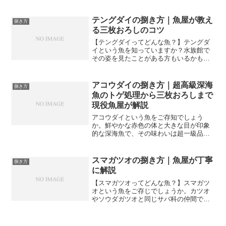
ゲットとして知られていますが、魚屋と
して市場で扱う際も、入荷があると真っ
先に売れていく花形食材の...
テングダイの捌き方｜魚屋が教え
捌き方
る三枚おろしのコツ
【テングダイってどんな魚？】テングダ
イという魚を知っていますか？水族館で
その姿を見たことがある方もいるかもし
れません。背びれが長く伸び、まるで天
狗の鼻のように見えることからその名が
ついたとされる独特の見た目を持つ魚で
アコウダイの捌き方｜超高級深海
捌き方
す。磯釣りや深場の釣りで...
魚のトゲ処理から三枚おろしまで
現役魚屋が解説
アコウダイという魚をご存知でしょう
か。鮮やかな赤色の体と大きな目が印象
的な深海魚で、その味わいは超一級品と
言われる高級魚です。市場でもなかなか
お目にかかれない希少な魚ですが、手に
入ったときは丁寧に捌いて最高の状態で
スマガツオの捌き方｜魚屋が丁寧
捌き方
味わいたいものです。今回は...
に解説
【スマガツオってどんな魚？】スマガツ
オという魚をご存じでしょうか。カツオ
やソウダガツオと同じサバ科の仲間です
が、その中でも特に希少性が高く、食べ
た人が「カツオより美味しい」と口を揃
えるほど評価の高い魚です。正式名称は