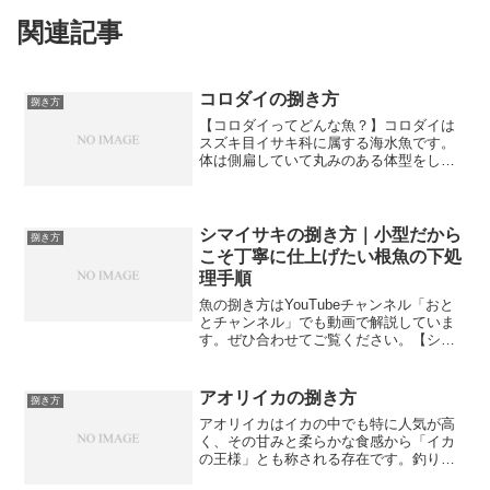
関連記事
コロダイの捌き方
捌き方
【コロダイってどんな魚？】コロダイは
スズキ目イサキ科に属する海水魚です。
体は側扁していて丸みのある体型をして
おり、成魚になると全長50センチから60
センチほどになる大型の魚です。体の色
は灰褐色から黄褐色で、体全体に小さな
暗色の斑点が散らばっ...
シマイサキの捌き方｜小型だから
捌き方
こそ丁寧に仕上げたい根魚の下処
理手順
魚の捌き方はYouTubeチャンネル「おと
とチャンネル」でも動画で解説していま
す。ぜひ合わせてご覧ください。【シマ
イサキってどんな魚？】シマイサキはシ
マイサキ科に属する海水魚で、体側に沿
って走る黒い縦縞が特徴的な小型の魚で
アオリイカの捌き方
捌き方
す。体長は20セン...
アオリイカはイカの中でも特に人気が高
く、その甘みと柔らかな食感から「イカ
の王様」とも称される存在です。釣り人
にも非常に人気が高く、エギングのター