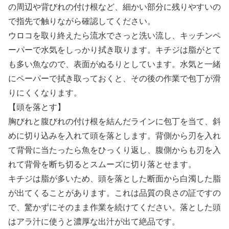
の周辺や背びれの付け根など、細かい部分に残りやすいの
で指先で触りながら確認してください。
ウロコを取り終えたら流水でさっと洗い流し、キッチンペ
ーパーで水気をしっかり拭き取ります。キチジは脂がとて
も多い魚なので、表面がぬるりとしています。水気と一緒
にペーパーで拭き取っておくと、その後の作業で包丁が滑
りにくくなります。
【頭を落とす】
胸びれと腹びれの付け根を結んだラインに包丁を当て、斜
めに切り込みを入れて頭を落とします。背側から刃を入れ
て背骨に当たったら魚をひっくり返し、腹側からも刃を入
れて背骨を断ち切るとスムーズに切り落とせます。
キチジは脂が多いため、頭を落とした断面から白濁した脂
が出てくることがあります。これは品質の良さの証ですの
で、驚かずにそのまま作業を続けてください。落とした頭
はアラ汁に使うと濃厚な出汁が出て絶品です。