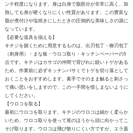
ンチ程度になります。身は白身で脂肪分が非常に高く、加
熱しても身が硬くなりにくい性質があります。この豊富な
脂が煮付けや塩焼きにしたときの圧倒的な美味しさの源に
なっています。
【必要な道具を揃える】
キチジを捌くために用意するものは、出刃包丁・柳刃包丁
（刺身用）・まな板・ウロコ取り・キッチンペーパーの5
点です。キチジはカサゴの仲間で背びれに鋭いトゲがある
ため、作業前に必ずキッチンバサミでトゲを切り落として
おくことをおすすめします。素手でそのまま触ると刺さっ
て痛い思いをしますので、この一手間を惜しまないように
してください。
【ウロコを取る】
最初にウロコを取ります。キチジのウロコは細かく柔らか
いため、ウロコ取りを使って尾のほうから頭に向かってこ
そげ取ります。ウロコは飛び散りにくい方ですが、エラ蓋