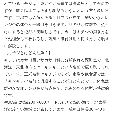
れているキチジは、東北や北海道では高級魚として有名で
すが、関東以南ではあまり馴染みがないという方も多い魚
です。市場でも入荷があると目立つ存在で、鮮やかなオレ
ンジ色の体色が一際目を引きます。脂のりが抜群で、煮付
けにすると絶品の美味しさです。今回はキチジの捌き方を
下処理から三枚おろし、刺身・煮付け用の切り方まで順番
に解説します。
【キチジとはどんな魚？】
キチジはカサゴ目フサカサゴ科に分類される深海魚で、北
海道・東北地方では「キンキ」という名前で広く親しまれ
ています。正式名称はキチジですが、市場や飲食店では
「キンキ」の名前で流通することがほとんどです。体色は
鮮やかなオレンジ色から赤色で、丸みのある体型が特徴的
です。
生息域は水深200〜800メートルほどの深い海で、北太平
洋の冷たい海域に分布しています。成魚は体長30〜40セ