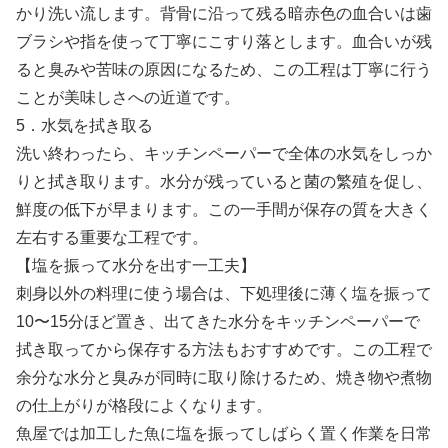
かり洗い流します。背骨に沿って残る暗赤色の血合いは歯
ブラシや指を使って丁寧にこすり落とします。血合いが残
ると臭みや苦味の原因になるため、この工程は丁寧に行う
ことが美味しさへの近道です。
5．水気を拭き取る
洗い終わったら、キッチンペーパーで全体の水気をしっか
りと拭き取ります。水分が残っていると菌の繁殖を促し、
鮮度の低下が早まります。この一手間が保存の質を大きく
左右する重要な工程です。
【塩を振って水分を出す一工夫】
刺身以外の料理に使う場合は、下処理後に薄く塩を振って
10〜15分ほど置き、出てきた水分をキッチンペーパーで
拭き取ってから保存する方法もおすすめです。この工程で
余分な水分と臭みが同時に取り除けるため、焼き物や煮物
の仕上がりが格段によくなります。
魚屋では加工した魚に塩を振ってしばらく置く作業を日常