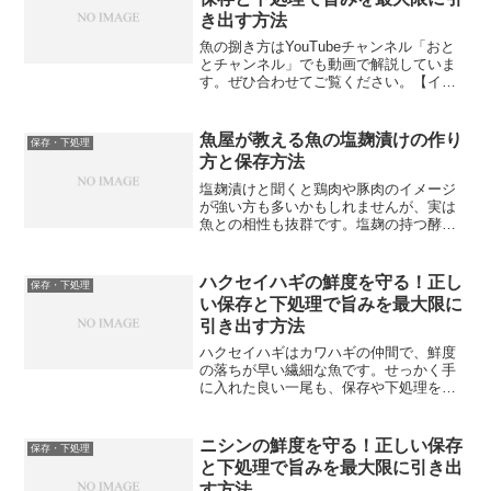
き出す方法
魚の捌き方はYouTubeチャンネル「おと
とチャンネル」でも動画で解説していま
す。ぜひ合わせてご覧ください。【イシ
ガレイの鮮度管理がなぜ重要なのか】イ
シガレイは高級白身魚として扱われるこ
とも多い魚ですが、鮮度の落ちが早い魚
魚屋が教える魚の塩麹漬けの作り
保存・下処理
でもあります。身が...
方と保存方法
塩麹漬けと聞くと鶏肉や豚肉のイメージ
が強い方も多いかもしれませんが、実は
魚との相性も抜群です。塩麹の持つ酵素
の力が魚の身を柔らかくし、旨みを引き
出してくれるので、焼くだけで格段に美
味しい一品が完成します。魚屋として長
ハクセイハギの鮮度を守る！正し
保存・下処理
年さまざまな魚を扱ってき...
い保存と下処理で旨みを最大限に
引き出す方法
ハクセイハギはカワハギの仲間で、鮮度
の落ちが早い繊細な魚です。せっかく手
に入れた良い一尾も、保存や下処理を誤
ると本来の旨みが大きく損なわれてしま
います。また後述するシガテラ毒に関す
る注意点も合わせて確認してください。
ニシンの鮮度を守る！正しい保存
保存・下処理
今回は魚屋目線でハクセイ...
と下処理で旨みを最大限に引き出
す方法