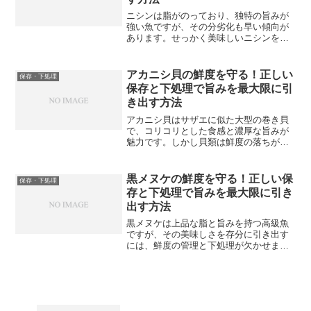
ニシンは脂がのっており、独特の旨みが
強い魚ですが、その分劣化も早い傾向が
あります。せっかく美味しいニシンを手
に入れても、保存方法や下処理が不適切
だと臭みが出たり、身が崩れたりしてし
まうことがあります。今回は魚屋として
アカニシ貝の鮮度を守る！正しい
保存・下処理
長年ニシンを扱ってきた経...
保存と下処理で旨みを最大限に引
き出す方法
アカニシ貝はサザエに似た大型の巻き貝
で、コリコリとした食感と濃厚な旨みが
魅力です。しかし貝類は鮮度の落ちが早
く、正しい保存と下処理を知らないと、
せっかくの旨みが損なわれてしまいま
す。生きたまま手に入ることも多いアカ
黒メヌケの鮮度を守る！正しい保
保存・下処理
ニシ貝だからこそ、扱い方を...
存と下処理で旨みを最大限に引き
出す方法
黒メヌケは上品な脂と旨みを持つ高級魚
ですが、その美味しさを存分に引き出す
には、鮮度の管理と下処理が欠かせませ
ん。せっかくの良い魚も、扱い方を間違
えると脂が酸化したり臭みが出たりし
て、本来の味わいが損なわれてしまいま
す。逆に、正しい保存と下処...