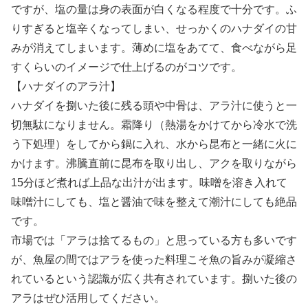
ですが、塩の量は身の表面が白くなる程度で十分です。ふ
りすぎると塩辛くなってしまい、せっかくのハナダイの甘
みが消えてしまいます。薄めに塩をあてて、食べながら足
すくらいのイメージで仕上げるのがコツです。
【ハナダイのアラ汁】
ハナダイを捌いた後に残る頭や中骨は、アラ汁に使うと一
切無駄になりません。霜降り（熱湯をかけてから冷水で洗
う下処理）をしてから鍋に入れ、水から昆布と一緒に火に
かけます。沸騰直前に昆布を取り出し、アクを取りながら
15分ほど煮れば上品な出汁が出ます。味噌を溶き入れて
味噌汁にしても、塩と醤油で味を整えて潮汁にしても絶品
です。
市場では「アラは捨てるもの」と思っている方も多いです
が、魚屋の間ではアラを使った料理こそ魚の旨みが凝縮さ
れているという認識が広く共有されています。捌いた後の
アラはぜひ活用してください。