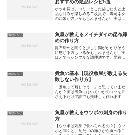
おすすめの絶品レシピ5選
ホッキ貝は、コリッとした歯ごたえと上
品な甘みが楽しめる二枚貝で、寿司ネタ
の印象が強いかもしれませんが、実は刺
身以外にもさまざまな料理で活躍しま
す。生のままはもちろん、火を通すと甘
みがぐっと引き立ち、汁物や炊き込みご
魚屋が教えるメイチダイの昆布締
料理レシピ
飯、バター焼きなど、和洋問...
めの作り方
昆布締めと聞くと少し手間がかかりそう
に感じる方もいるかもしれませんが、実
はとてもシンプルな調理法です。昆布と
魚があれば自宅で簡単に作れて、メイチ
ダイの上品な旨みをさらに深く引き出す
ことができます。魚屋として長年メイチ
煮魚の基本【現役魚屋が教える失
料理レシピ
ダイを扱ってきた経験から...
敗しない作り方】
「煮魚って難しそう…」と思っていませ
んか？実は煮魚にはいくつかのコツを押
さえるだけで誰でも美味しく作れます。
現役魚屋の私が、失敗しない煮魚の基本
を丁寧に解説します。煮魚に向いている
魚まず煮魚に向いている魚を知っておき
魚屋が教えるウツボの刺身の作り
料理レシピ
ましょう。カレイ・サバ・...
方
【ウツボは刺身で食べられるの？】ウツ
ボと聞くと、見た目の怖さから食べるこ