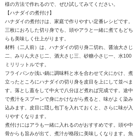
様の方法で作れるので、ぜひ試してみてください。
【ハナダイの煮付け】
ハナダイの煮付けは、家庭で作りやすい定番レシピです。
三枚におろした切り身でも、頭やアラと一緒に煮てもどち
らも美味しく仕上がります。
材料（二人前）は、ハナダイの切り身二切れ、醤油大さじ
二、みりん大さじ二、酒大さじ三、砂糖小さじ一、水100
ミリリットルです。
フライパンか浅い鍋に調味料と水を合わせて火にかけ、煮
立ったところにハナダイの切り身を皮目を上にして並べま
す。落とし蓋をして中火で八分ほど煮れば完成です。途中
で煮汁をスプーンで身にかけながら煮ると、味がよく染み
込みます。皮目に隠し包丁を入れておくと、さらに味が入
りやすくなります。
煮付けにはアラも一緒に入れるのがおすすめです。頭や中
骨からも旨みが出て、煮汁が格段に美味しくなります。魚