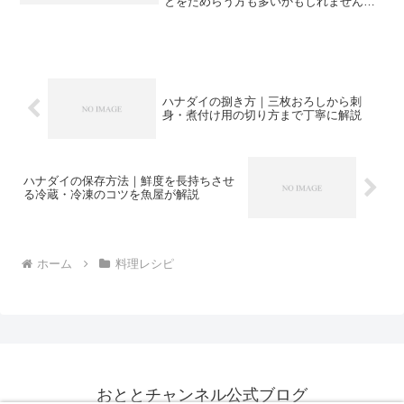
とをためらう方も多いかもしれません。
しかし、ウツボは刺身で食べることがで
きる魚です。白身でありながら適度に脂
がのっており、上品な甘みとコリコリと
した独特の食感が楽しめま...
ハナダイの捌き方｜三枚おろしから刺
身・煮付け用の切り方まで丁寧に解説
ハナダイの保存方法｜鮮度を長持ちさせ
る冷蔵・冷凍のコツを魚屋が解説
ホーム
料理レシピ
おととチャンネル公式ブログ