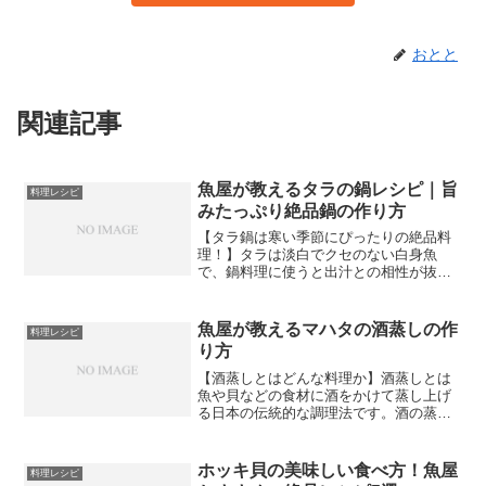
おとと
関連記事
魚屋が教えるタラの鍋レシピ｜旨
料理レシピ
みたっぷり絶品鍋の作り方
【タラ鍋は寒い季節にぴったりの絶品料
理！】タラは淡白でクセのない白身魚
で、鍋料理に使うと出汁との相性が抜群
です。ふっくらとした身はとても柔らか
く、口の中でほろりとほぐれる食感がた
まりません。タラ鍋は家族みんなで囲め
魚屋が教えるマハタの酒蒸しの作
料理レシピ
る温かい料理で、野菜もたっ...
り方
【酒蒸しとはどんな料理か】酒蒸しとは
魚や貝などの食材に酒をかけて蒸し上げ
る日本の伝統的な調理法です。酒の蒸気
が食材全体を包み込むことで素材本来の
旨味を閉じ込めながらふっくらと柔らか
く仕上がります。余分な脂や臭みが酒と
ホッキ貝の美味しい食べ方！魚屋
料理レシピ
ともに蒸発するため素材の...