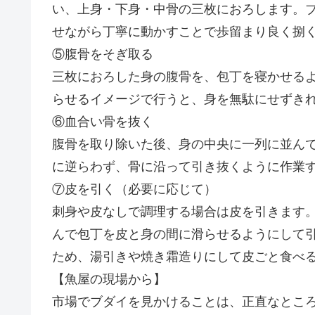
い、上身・下身・中骨の三枚におろします。
せながら丁寧に動かすことで歩留まり良く捌
⑤腹骨をそぎ取る
三枚におろした身の腹骨を、包丁を寝かせる
らせるイメージで行うと、身を無駄にせずき
⑥血合い骨を抜く
腹骨を取り除いた後、身の中央に一列に並ん
に逆らわず、骨に沿って引き抜くように作業
⑦皮を引く（必要に応じて）
刺身や皮なしで調理する場合は皮を引きます
んで包丁を皮と身の間に滑らせるようにして
ため、湯引きや焼き霜造りにして皮ごと食べ
【魚屋の現場から】
市場でブダイを見かけることは、正直なとこ