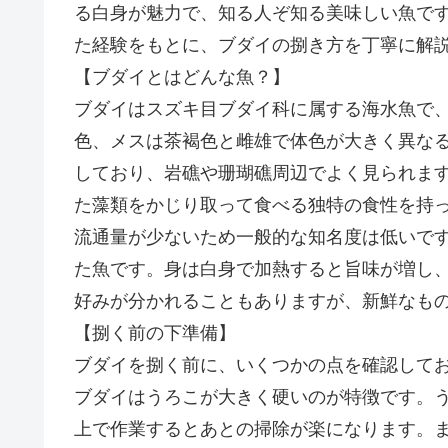
る白身が魅力で、知る人ぞ知る美味しい魚で
た経験をもとに、ブダイの捌き方を丁寧に解
【ブダイとはどんな魚？】
ブダイはスズキ目ブダイ科に属する海水魚で、
色、メスは茶褐色と雌雄で体色が大きく異な
しており、岩礁や珊瑚礁周辺でよく見られま
た藻類をかじり取って食べる独特の食性を持
流通量が少ないため一般的な知名度は低いで
た魚です。身は白身で加熱すると旨味が増し
好みが分かれることもありますが、新鮮なも
【捌く前の下準備】
ブダイを捌く前に、いくつかの点を確認して
ブダイはうろこが大きく硬いのが特徴です。
上で作業するとあとの掃除が楽になります。