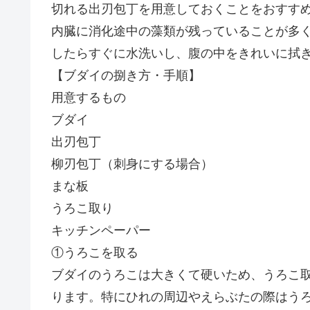
切れる出刃包丁を用意しておくことをおすす
内臓に消化途中の藻類が残っていることが多
したらすぐに水洗いし、腹の中をきれいに拭
【ブダイの捌き方・手順】
用意するもの
ブダイ
出刃包丁
柳刃包丁（刺身にする場合）
まな板
うろこ取り
キッチンペーパー
①うろこを取る
ブダイのうろこは大きくて硬いため、うろこ
ります。特にひれの周辺やえらぶたの際はう