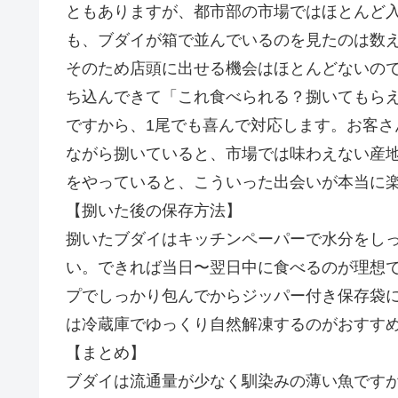
ともありますが、都市部の市場ではほとんど
も、ブダイが箱で並んでいるのを見たのは数
そのため店頭に出せる機会はほとんどないの
ち込んできて「これ食べられる？捌いてもら
ですから、1尾でも喜んで対応します。お客
ながら捌いていると、市場では味わえない産
をやっていると、こういった出会いが本当に
【捌いた後の保存方法】
捌いたブダイはキッチンペーパーで水分をし
い。できれば当日〜翌日中に食べるのが理想
プでしっかり包んでからジッパー付き保存袋
は冷蔵庫でゆっくり自然解凍するのがおすす
【まとめ】
ブダイは流通量が少なく馴染みの薄い魚です