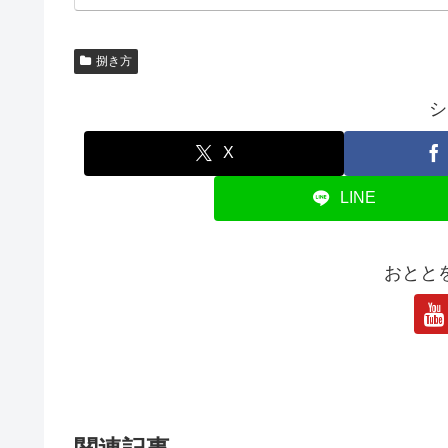
捌き方
シ
X
LINE
おとと