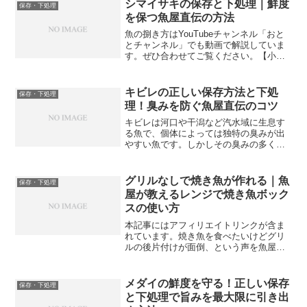
布締めとは？昆布締めとは、魚の切り身
シマイサキの保存と下処理｜鮮度
保存・下処理
を昆布で挟んで冷蔵庫で寝...
を保つ魚屋直伝の方法
魚の捌き方はYouTubeチャンネル「おと
とチャンネル」でも動画で解説していま
す。ぜひ合わせてご覧ください。【小型
魚こそ鮮度管理が大切】シマイサキは小
型の魚です。小型魚は大型魚に比べて体
が小さいぶん、鮮度の落ちるスピードが
キビレの正しい保存方法と下処
保存・下処理
早い傾向があります...
理！臭みを防ぐ魚屋直伝のコツ
キビレは河口や干潟など汽水域に生息す
る魚で、個体によっては独特の臭みが出
やすい魚です。しかしその臭みの多くは
保存方法と下処理の仕方によって大きく
左右されます。正しい知識と手順を知っ
ていれば、キビレの臭みはしっかり抑え
グリルなしで焼き魚が作れる｜魚
保存・下処理
られます。今回は魚屋の現...
屋が教えるレンジで焼き魚ボック
スの使い方
本記事にはアフィリエイトリンクが含ま
れています。焼き魚を食べたいけどグリ
ルの後片付けが面倒、という声を魚屋の
現場でもよく聞く。魚を焼くたびにグリ
ルを洗うのが嫌で焼き魚を敬遠している
方は意外と多い。そんな悩みを一気に解
メダイの鮮度を守る！正しい保存
保存・下処理
決してくれるのが旭化成の...
と下処理で旨みを最大限に引き出