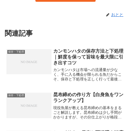
おとと
関連記事
カンモンハタの保存方法と下処理
保存・下処理
｜鮮度を保って旨味を最大限に引
き出すコツ
カンモンハタは市場への流通量が少な
く、手に入る機会が限られる魚だからこ
そ、保存と下処理を正しく行って最後ま
で美味しく食べ切りたいものです。ハタ
科の魚は身の旨味が強い反面、保存の仕
方によって品質が大きく変わります。う
昆布締めの作り方【白身魚をワン
保存・下処理
ちの魚屋でもハタ科の魚が入...
ランクアップ】
現役魚屋が教える昆布締めの基本をまる
ごと解説します。昆布締めは少し手間が
かかりますが、その分仕上がりが格段に
おいしくなります。お店で食べるような
上品な味わいが自宅で楽しめますよ！昆