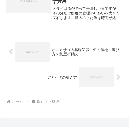
す方法
メダイは脂がのって美味しい魚ですが、
その分だけ鮮度の管理が味わいを大きく
左右します。脂ののった魚は時間が経つ
と風味が落ちやすいため、買ってきてか
らの下処理と保存の仕方がとても大切で
す。正しく処理して適切に保存すれば、
メダイ本来の上品な旨みを...
オニカサゴの基礎知識｜旬・産地・選び
方を魚屋が解説
アカハタの捌き方
ホーム
保存・下処理