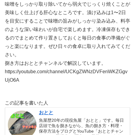
味噌をしっかり取り除いてから弱火でじっくり焼くことが
美味しく仕上げる肝心なところです。漬け込みは1〜2日
を目安にすることで味噌の旨みがしっかり染み込み、料亭
のような深い味わいが自宅で楽しめます。冷凍保存もでき
るのでまとめて作り置きしておくと毎日の食事の準備がぐ
っと楽になります。ぜひ日々の食卓に取り入れてみてくだ
さい。
捌き方はおととチャンネルで解説しています。
https://youtube.com/channel/UCKgZWNzDVFenWKZGgv
UjO6A
この記事を書いた人
おとと
魚屋歴20年の現役魚屋「おとと」です。毎日
店頭で魚を捌きながら、魚の捌き方・料理・
保存方法をブログとYouTube「おととチャン