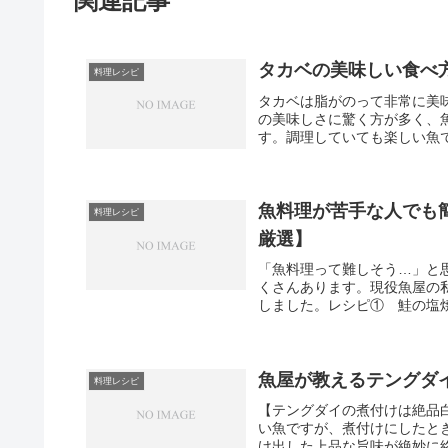
関連記事
タカベの美味しい食べ
料理レシピ
タカベは脂がのって非常に美
の美味しさに驚く方が多く、
す。調理していても楽しい魚で
魚料理が苦手な人でも
料理レシピ
厳選】
「魚料理って難しそう…」と
くさんあります。現役魚屋の
しました。レシピ① 鮭の塩焼
魚屋が教えるテングダ
料理レシピ
【テングダイの煮付けは絶品
い魚ですが、煮付けにしたと
け出した上品な旨味が絶妙に絡