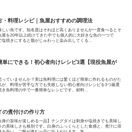
方・料理レシピ｜魚屋おすすめの調理法
味しい魚です。知名度はそれほど高くありませんが一度食べるとそ
魚屋を20年以上続けてきた中でも個人的に大好きな魚の一つで
塩焼きにすると脂がじゅわっと染み出してくる...
簡単にできる！初心者向けレシピ3選【現役魚屋が
思っていませんか？実は魚料理には驚くほど簡単に作れるものがた
私が、料理が苦手な方でも失敗しない初心者向けレシピを3つ厳選
き魚料理の中で一番簡単なレシピです。材料...
イの煮付けの作り方
白身の旨味が楽しめる一品】テングダイは刺身や塩焼きでも美味し
きの美味しさも格別です。白身のふっくらとした食感と、煮汁に溶
み合い、ご飯が進む一品に仕上がります。魚...