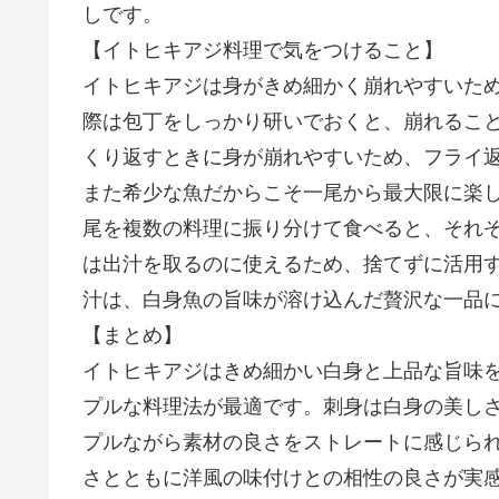
しです。
【イトヒキアジ料理で気をつけること】
イトヒキアジは身がきめ細かく崩れやすいた
際は包丁をしっかり研いでおくと、崩れるこ
くり返すときに身が崩れやすいため、フライ
また希少な魚だからこそ一尾から最大限に楽
尾を複数の料理に振り分けて食べると、それ
は出汁を取るのに使えるため、捨てずに活用
汁は、白身魚の旨味が溶け込んだ贅沢な一品
【まとめ】
イトヒキアジはきめ細かい白身と上品な旨味
プルな料理法が最適です。刺身は白身の美し
プルながら素材の良さをストレートに感じら
さとともに洋風の味付けとの相性の良さが実