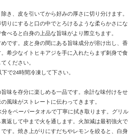
り除き、皮を引いてから好みの厚さに切り分けます。
薄切りにすると口の中でとろけるような柔らかさにな
で食べると白身の上品な旨味がより際立ちます。
すめです。皮と身の間にある旨味成分が溶け出し、香
す。希少なイトヒキアジを手に入れたらまず刺身で食
してください。
以下で24時間冷凍して下さい。
の旨味を存分に楽しめる一品です。余計な味付けをせ
来の風味がストレートに伝わってきます。
水分をペーパータオルで丁寧に拭き取ります。グリル
ら裏返して中まで火を通します。火加減は最初強火で
トです。焼き上がりにすだちやレモンを絞ると、白身