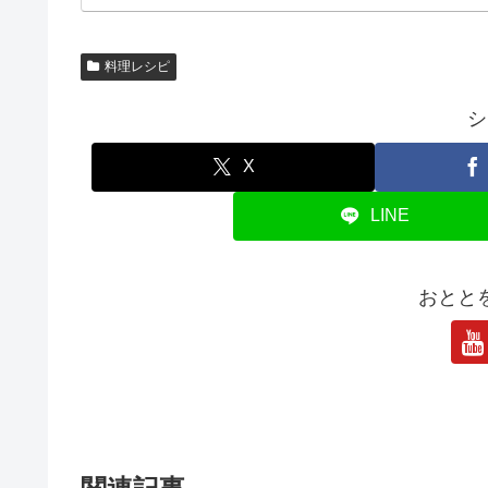
料理レシピ
シ
X
LINE
おとと