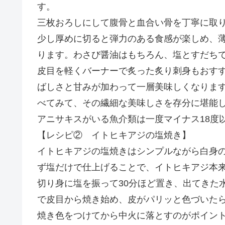
す。
三枚おろしにして腹骨と血合い骨を丁寧に取
少し厚めに切ると弾力のある食感が楽しめ、
ります。わさび醤油はもちろん、塩とすだち
皮目を軽くバーナーで炙った炙り刺身もおす
ばしさと甘みが加わって一層美味しくなりま
べてみて、その繊細な美味しさを存分に堪能
アニサキスがいる魚介類は一度マイナス18度
【レシピ② イトヒキアジの塩焼き】
イトヒキアジの塩焼きはシンプルながら白身
ず塩だけで仕上げることで、イトヒキアジ本
切り身に塩を振って30分ほど置き、出てきた
で皮目から焼き始め、皮がパリッと色づいた
焼き色をつけてから中火に落とすのがポイン