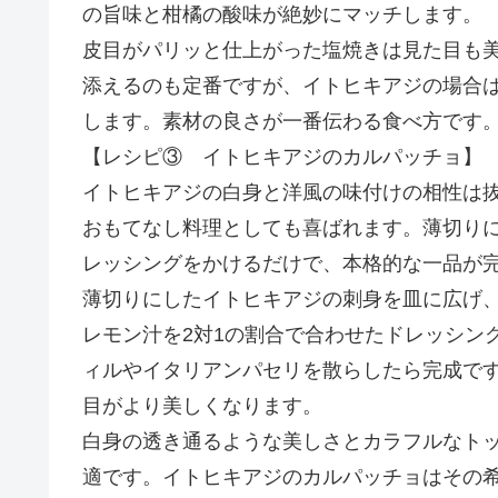
の旨味と柑橘の酸味が絶妙にマッチします。
皮目がパリッと仕上がった塩焼きは見た目も
添えるのも定番ですが、イトヒキアジの場合
します。素材の良さが一番伝わる食べ方です
【レシピ③ イトヒキアジのカルパッチョ】
イトヒキアジの白身と洋風の味付けの相性は
おもてなし料理としても喜ばれます。薄切り
レッシングをかけるだけで、本格的な一品が
薄切りにしたイトヒキアジの刺身を皿に広げ
レモン汁を2対1の割合で合わせたドレッシン
ィルやイタリアンパセリを散らしたら完成で
目がより美しくなります。
白身の透き通るような美しさとカラフルなト
適です。イトヒキアジのカルパッチョはその