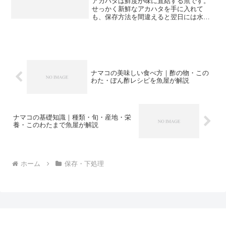
アカハタは鮮度が味に直結する魚です。
せっかく新鮮なアカハタを手に入れて
も、保存方法を間違えると翌日には水っ
ぽくなったり、臭みが出たりしてしまい
ます。魚屋として長年現場で培ってきた
知識をもとに、アカハタを最後まで美味
しく食べるための保存方法と...
ナマコの美味しい食べ方｜酢の物・この
わた・ぽん酢レシピを魚屋が解説
ナマコの基礎知識｜種類・旬・産地・栄
養・このわたまで魚屋が解説
ホーム
保存・下処理