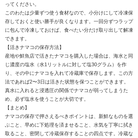
ってください。
このわたは少量ずつ使う食材なので、小分けにして冷凍保
存しておくと使い勝手が良くなります。一回分ずつラップ
に包んで冷凍しておけば、食べたい分だけ取り出して解凍
できます。
【活きナマコの保存方法】
産地や鮮魚店で活きたナマコを購入した場合は、海水と同
じ濃度の塩水（水1リットルに対して塩30グラム）を作
り、その中にナマコを入れて冷蔵庫で保存します。この方
法であれば2〜3日は活きた状態を保つことができます。
真水に入れると浸透圧の関係でナマコが弱ってしまうた
め、必ず塩水を使うことが大切です。
【まとめ】
ナマコの保存で押さえるべきポイントは、新鮮なものを選
ぶこと、早めに下処理を済ませること、水気を丁寧に拭き
取ること、密閉して冷蔵保存することの四点です。冷蔵な