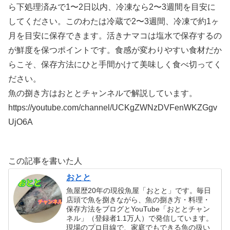
ら下処理済みで1〜2日以内、冷凍なら2〜3週間を目安に
してください。このわたは冷蔵で2〜3週間、冷凍で約1ヶ
月を目安に保存できます。活きナマコは塩水で保存するの
が鮮度を保つポイントです。食感が変わりやすい食材だか
らこそ、保存方法にひと手間かけて美味しく食べ切ってく
ださい。
魚の捌き方はおととチャンネルで解説しています。
https://youtube.com/channel/UCKgZWNzDVFenWKZGgv
UjO6A
この記事を書いた人
おとと
魚屋歴20年の現役魚屋「おとと」です。毎日
店頭で魚を捌きながら、魚の捌き方・料理・
保存方法をブログとYouTube「おととチャン
ネル」（登録者1.1万人）で発信しています。
現場のプロ目線で、家庭でもできる魚の扱い