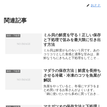
おとと
関連記事
ミル貝の鮮度を守る！正しい保存
保存・下処理
と下処理で旨みを最大限に引き出
す方法
ミル貝は鮮度がものをいう貝です。あの
コリコリとした食感と濃厚な甘みは、新
鮮なうちにきちんと下処理をしてこそ存
分に楽しめます。せっかくの高級貝も、
扱い方を間違えると食感が損なわれた
り、磯臭さが出てしまったりすることが
マダラの保存方法｜鮮度を長持ち
保存・下処理
あります。逆に、正しい保存...
させる冷蔵・冷凍のコツを魚屋が
解説
魚屋をやっていると、冬場にマダラをま
とめ買いするお客さんがよくいます。
「鍋に使いたいから多めに買っておきた
い」という気持ちはよく分かりますが、
マダラは水分が非常に多い魚なので保存
の仕方を間違えると傷みが早く、せっか
マナガツオの保存方法と下処理｜
保存・下処理