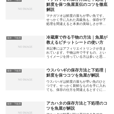
くの美味しさが台無しになっ...
鮮度を保つ魚屋直伝のコツを徹底
解説
マナガツオは鮮度の落ちが早い魚です。
せっかく手に入れた高級魚も、保存や下
処理を間違えると本来の美味しさが半減
してしまいます。今回は魚屋の現場目線
で、マナガツオの正しい保存方法と下処
理のコツをくわしく解説します。【マナ
冷蔵庫で作る干物の方法｜魚屋が
保存・下処理
ガツオは鮮度が命の魚】マ...
教えるピチットシートの使い方
本記事にはアフィリエイトリンクが含ま
れています。干物は外で干すもの、とい
うイメージを持っている方は多いと思
う。確かに昔ながらの干物は風通しの良
い場所に魚を吊るして作るものだが、実
は冷蔵庫の中でも本格的な干物が作れ
ウスバハギの保存方法と下処理｜
保存・下処理
る。その立役者がピチットシー...
鮮度を保つコツを魚屋が解説
ウスバハギは鮮度の落ちが早い魚のひと
つです。せっかく新鮮なものを手に入れ
ても、保存の仕方を間違えるとすぐに味
が落ちてしまいます。今回は魚屋の視点
からウスバハギの正しい下処理と保存方
法を詳しく解説していきます。【ウスバ
アカハタの保存方法と下処理のコ
保存・下処理
ハギは鮮度が命の魚】ウス...
ツを魚屋が解説