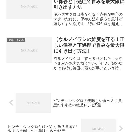
い保存と下処理で旨みを最大限に
引き出す方法
キハダマグロは脂が少なく赤身が中心の
マグロだけに、保存方法を誤ると風味が
落ちやすい魚です。特に40キロを超える
ような大型の個体を扱う場合は、保存の
仕方にもより気を配る必要があります。
今回は魚屋の現場での経験をもとに、キ
【ウルメイワシの鮮度を守る！正
保存・下処理
ハダマグロの正しい下処...
しい保存と下処理で旨みを最大限
に引き出す方法】
ウルメイワシは、すっきりとした上品な
うまみが魅力の魚ですが、イワシ類のな
かでも特に鮮度の落ちが早いという特徴
を持っています。身がやわらかくデリケ
ートなため、扱い方を誤るとせっかくの
うまみが台無しになってしまいます。逆
にいえば、正しい下処理と...
ビンチョウマグロの美味しい食べ方！魚
屋おすすめの絶品レシピ5選
ビンチョウマグロとはどんな魚？魚屋が
教える生態・旬・美味しさの秘密