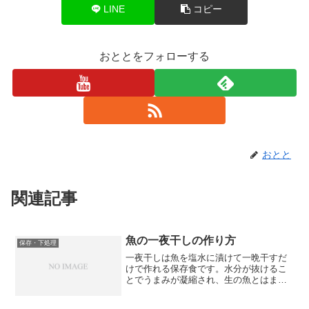
LINE
コピー
おととをフォローする
おとと
関連記事
魚の一夜干しの作り方
保存・下処理
一夜干しは魚を塩水に漬けて一晩干すだ
けで作れる保存食です。水分が抜けるこ
とでうまみが凝縮され、生の魚とはまた
違った深い味わいが楽しめます。今回は
魚屋歴20年以上の私が、家庭でも簡単に