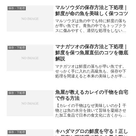
おいしい一夜干しを作るコツをお伝えし
ます。【一夜干しとはど...
マルソウダの保存方法と下処理｜
保存・下処理
鮮度が命の魚を美味しく保つコツ
マルソウダは魚の中でも特に鮮度の落ち
が早い魚です。青魚の中でもトップクラ
スに傷みやすく、適切な処理をしないと
あっという間に臭みが出てしまいます。
しかし正しい下処理と保存方法を知って
いれば、マルソウダの美味しさを最大限
マナガツオの保存方法と下処理｜
保存・下処理
に引き出すことができます...
鮮度を保つ魚屋直伝のコツを徹底
解説
マナガツオは鮮度の落ちが早い魚です。
せっかく手に入れた高級魚も、保存や下
処理を間違えると本来の美味しさが半減
してしまいます。今回は魚屋の現場目線
で、マナガツオの正しい保存方法と下処
理のコツをくわしく解説します。【マナ
魚屋が教えるカレイの干物を自宅
保存・下処理
ガツオは鮮度が命の魚】マ...
で作る方法
【カレイの干物はなぜ美味しいのか】干
物とは魚の水分を抜いて旨味を凝縮させ
た加工食品で日本の食文化に古くから根
付いた保存食です。冷蔵技術がなかった
時代に魚を長持ちさせるための知恵とし
て生まれた干物は現代でもその美味しさ
キハダマグロの鮮度を守る！正し
保存・下処理
から多くの人に愛され続け...