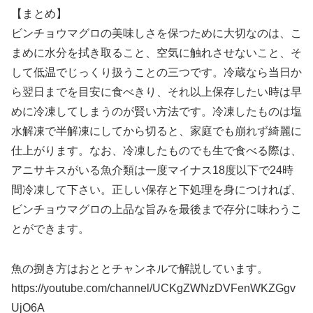
【まとめ】
ビンチョウマグロの美味しさを保つために大切なのは、こ
まめに水分を拭き取ること、空気に触れさせないこと、そ
して低温でじっくり扱うことの三つです。冷蔵なら当日か
ら翌日までを目安に食べきり、それ以上保存したい時は早
めに冷凍してしまうのが賢い方法です。冷凍したものは塩
水解凍で半解凍にしてから切ると、家庭でも崩れず綺麗に
仕上がります。なお、冷凍したものでも生で食べる際は、
アニサキスがいる魚介類は一度マイナス18度以下で24時
間冷凍して下さい。正しい保存と下処理を身につければ、
ビンチョウマグロの上品な旨みを最後まで存分に味わうこ
とができます。
魚の捌き方はおととチャンネルで解説しています。
https://youtube.com/channel/UCKgZWNzDVFenWKZGgv
UjO6A