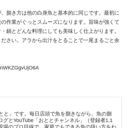
が、捌き方は他の白身魚と基本的に同じです。最初に
後の作業がぐっとスムーズになります。旨味が強くて
け・鍋とどんな料理にしても美味しく仕上がります。
ください。アラから出汁をとることで一尾まるごと余
。
。
FenWKZGgvUjO6A
おとと」です。毎日店頭で魚を捌きながら、魚の捌
とYouTube「おととチャンネル」（登録者1.1
現場のプロ目線で、家庭でもできる魚の扱い方をわ