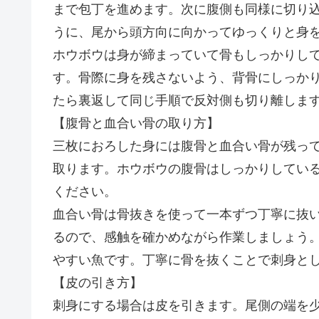
まで包丁を進めます。次に腹側も同様に切り
うに、尾から頭方向に向かってゆっくりと身
ホウボウは身が締まっていて骨もしっかりし
す。骨際に身を残さないよう、背骨にしっか
たら裏返して同じ手順で反対側も切り離しま
【腹骨と血合い骨の取り方】
三枚におろした身には腹骨と血合い骨が残っ
取ります。ホウボウの腹骨はしっかりしてい
ください。
血合い骨は骨抜きを使って一本ずつ丁寧に抜
るので、感触を確かめながら作業しましょう
やすい魚です。丁寧に骨を抜くことで刺身と
【皮の引き方】
刺身にする場合は皮を引きます。尾側の端を