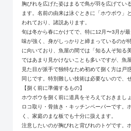
胸びれを広げた姿はまるで鳥が羽を広げてい
ます。名前の由来は泳ぐときに「ホウボウ」
われており、諸説あります。
旬は冬から春にかけてで、特に12月〜3月が
味が強く、身がしっかりと締まっているのが
に向いており、魚屋の間では「知る人ぞ知る
ではあまり見かけないことも多いですが、魚
見た目が派手で独特なため初めて捌く方は戸
同じです。特別難しい技術は必要ないので、
【捌く前に準備するもの】
ホウボウを捌く前に道具をそろえておきまし
ロコ取り・骨抜き・キッチンペーパーです。ホ
く、家庭のまな板でも十分に扱えます。
注意したいのが胸びれと背びれのトゲです。