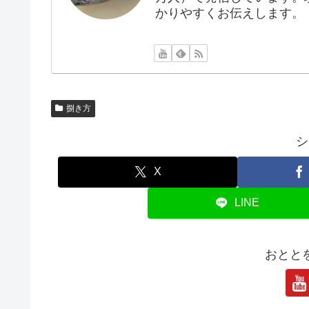
かりやすくお伝えします。
捌き方
シ
X
LINE
おとと