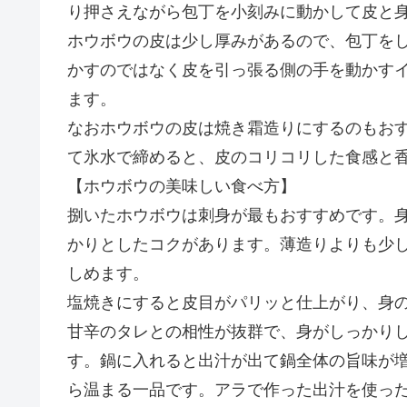
り押さえながら包丁を小刻みに動かして皮と
ホウボウの皮は少し厚みがあるので、包丁を
かすのではなく皮を引っ張る側の手を動かす
ます。
なおホウボウの皮は焼き霜造りにするのもお
て氷水で締めると、皮のコリコリした食感と
【ホウボウの美味しい食べ方】
捌いたホウボウは刺身が最もおすすめです。
かりとしたコクがあります。薄造りよりも少
しめます。
塩焼きにすると皮目がパリッと仕上がり、身
甘辛のタレとの相性が抜群で、身がしっかり
す。鍋に入れると出汁が出て鍋全体の旨味が
ら温まる一品です。アラで作った出汁を使っ