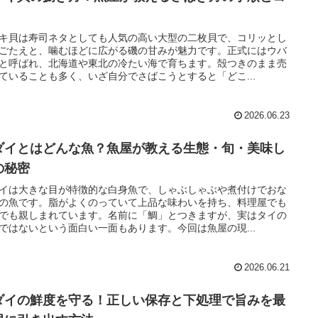
キ貝は寿司ネタとしても人気の高い大型の二枚貝で、コリッとし
ごたえと、噛むほどに広がる磯の甘みが魅力です。正式にはウバ
と呼ばれ、北海道や東北の冷たい海で育ちます。殻つきのまま売
ていることも多く、いざ自分でさばこうとすると「どこ...
2026.06.23
ダイとはどんな魚？魚屋が教える生態・旬・美味し
の秘密
イは大きな目が特徴的な白身魚で、しゃぶしゃぶや煮付けでおな
の魚です。脂がよくのっていて上品な味わいを持ち、料理屋でも
でも親しまれています。名前に「鯛」とつきますが、実はタイの
ではないという面白い一面もあります。今回は魚屋の現...
2026.06.21
ダイの鮮度を守る！正しい保存と下処理で旨みを最