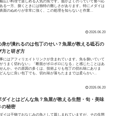
幅広い料理で楽しめる人気の魚です。脂がよくのっていて食べ応
ある一方、捌くときには独特の難しさがあります。特にメダイは
表面のぬめりが非常に強く、この処理を知らないと作業...
2026.06.20
の身が潰れるのは包丁のせい？魚屋が教える砥石の
び方と研ぎ方
事にはアフィリエイトリンクが含まれています。魚を捌いていて
がうまく切れない」「断面がボロボロになる」と感じたことはあ
せんか。その原因の多くは、技術よりも包丁の切れ味にありま
どんなに良い包丁でも、切れ味が落ちたままでは柔らかい...
2026.06.20
ボダイとはどんな魚？魚屋が教える生態・旬・美味
さの秘密
ダイは干物でおなじみの魚として親しまれていますが、その生態