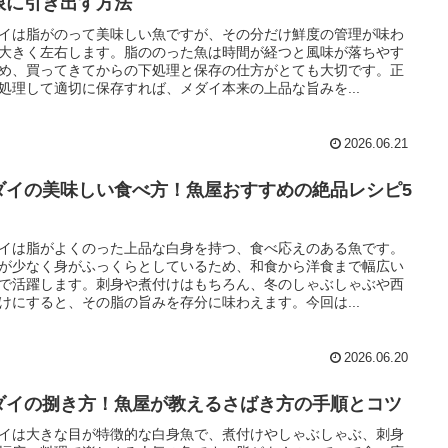
限に引き出す方法
イは脂がのって美味しい魚ですが、その分だけ鮮度の管理が味わ
大きく左右します。脂ののった魚は時間が経つと風味が落ちやす
め、買ってきてからの下処理と保存の仕方がとても大切です。正
処理して適切に保存すれば、メダイ本来の上品な旨みを...
2026.06.21
ダイの美味しい食べ方！魚屋おすすめの絶品レシピ5
イは脂がよくのった上品な白身を持つ、食べ応えのある魚です。
が少なく身がふっくらとしているため、和食から洋食まで幅広い
で活躍します。刺身や煮付けはもちろん、冬のしゃぶしゃぶや西
けにすると、その脂の旨みを存分に味わえます。今回は...
2026.06.20
ダイの捌き方！魚屋が教えるさばき方の手順とコツ
イは大きな目が特徴的な白身魚で、煮付けやしゃぶしゃぶ、刺身