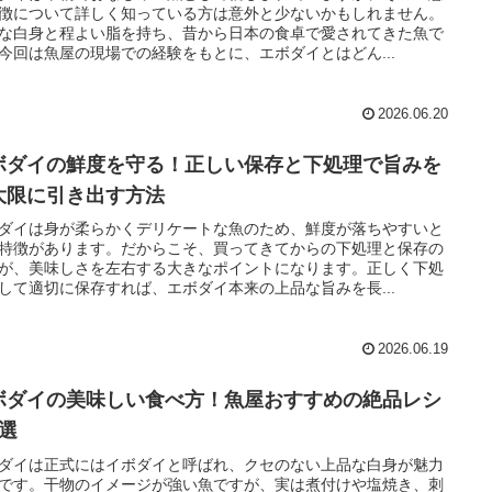
徴について詳しく知っている方は意外と少ないかもしれません。
な白身と程よい脂を持ち、昔から日本の食卓で愛されてきた魚で
今回は魚屋の現場での経験をもとに、エボダイとはどん...
2026.06.20
ボダイの鮮度を守る！正しい保存と下処理で旨みを
大限に引き出す方法
ダイは身が柔らかくデリケートな魚のため、鮮度が落ちやすいと
特徴があります。だからこそ、買ってきてからの下処理と保存の
が、美味しさを左右する大きなポイントになります。正しく下処
して適切に保存すれば、エボダイ本来の上品な旨みを長...
2026.06.19
ボダイの美味しい食べ方！魚屋おすすめの絶品レシ
5選
ダイは正式にはイボダイと呼ばれ、クセのない上品な白身が魅力
です。干物のイメージが強い魚ですが、実は煮付けや塩焼き、刺