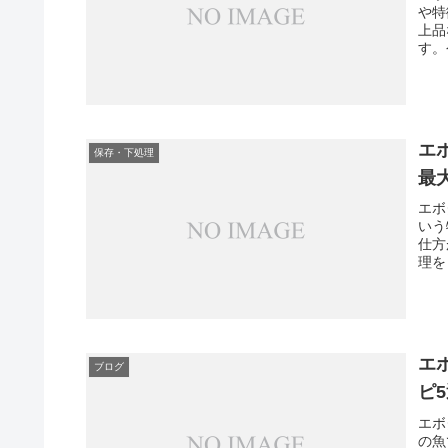
や特
上品
す。
エ
保存・下処理
最
エボ
いう
仕方
理を
エ
ブログ
ピ
エボ
の魚