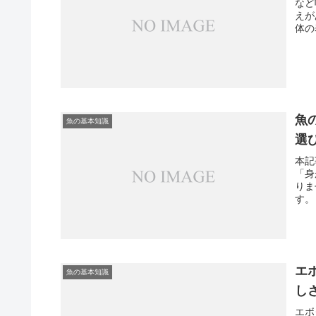
など
えが
体の
魚
魚の基本知識
選
本記
「身
りま
す。
エ
魚の基本知識
し
エボ