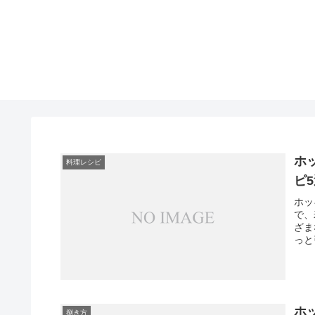
ホ
料理レシピ
ピ
ホッ
で、
ざま
っと
ホ
捌き方