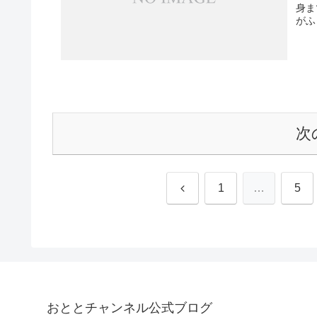
身ま
がふ
次
前
1
…
5
へ
おととチャンネル公式ブログ