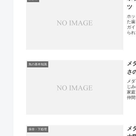
ツ
ホッ
た歯
ガイ
られ
メ
魚の基本知識
さ
メダ
じみ
家庭
仲間
メ
保存・下処理