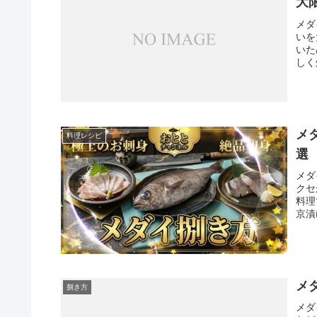
大
メダ
いを
いた
しく
メ
料理レシピ
選
メダ
クセ
料理
京漬
メ
捌き方
メダ