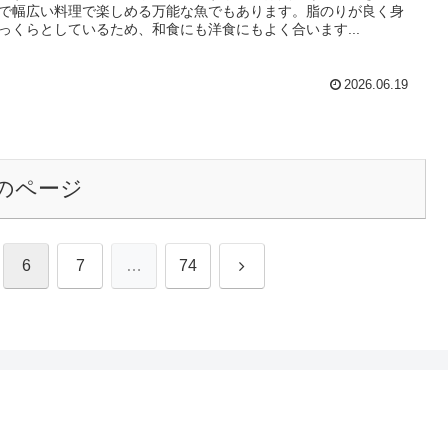
で幅広い料理で楽しめる万能な魚でもあります。脂のりが良く身
っくらとしているため、和食にも洋食にもよく合います...
2026.06.19
のページ
次
6
7
…
74
へ