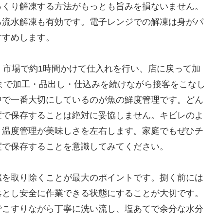
っくり解凍する方法がもっとも旨みを損ないません。
る流水解凍も有効です。電子レンジでの解凍は身がパ
すすめします。
。市場で約1時間かけて仕入れを行い、店に戻って加
店まで加工・品出し・仕込みを続けながら接客をこなし
中で一番大切にしているのが魚の鮮度管理です。どん
度で保存することは絶対に妥協しません。キビレのよ
と温度管理が美味しさを左右します。家庭でもぜひチ
度で保存することを意識してみてください。
臓を取り除くことが最大のポイントです。捌く前には
落とし安全に作業できる状態にすることが大切です。
でこすりながら丁寧に洗い流し、塩あてで余分な水分