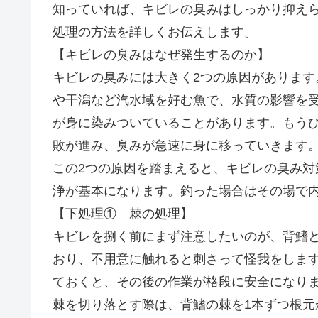
知っていれば、キビレの臭みはしっかり抑え
処理の方法を詳しくお伝えします。
【キビレの臭みはなぜ発生するのか】
キビレの臭みには大きく2つの原因がありま
や干潟など汽水域を好む魚で、水質の影響を
が身に染みついていることがあります。もう
敗が進み、臭みが急速に身に移っていきます
この2つの原因を踏まえると、キビレの臭み
浄が基本になります。釣った場合はその場で
【下処理① 棘の処理】
キビレを捌く前にまず注意したいのが、背鰭
おり、不用意に触れると刺さって怪我をしま
ておくと、その後の作業が格段に安全になり
棘を切り落とす際は、背鰭の棘を1本ずつ根