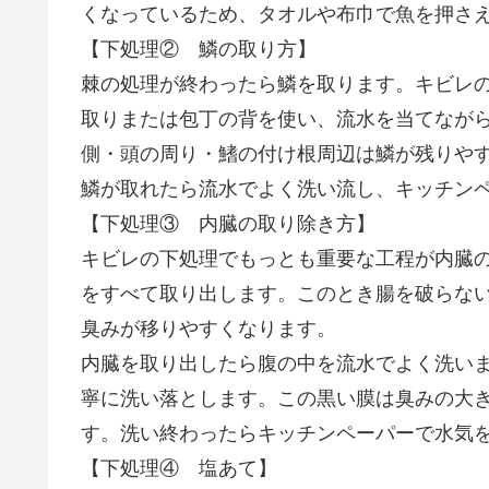
くなっているため、タオルや布巾で魚を押さ
【下処理② 鱗の取り方】
棘の処理が終わったら鱗を取ります。キビレ
取りまたは包丁の背を使い、流水を当てなが
側・頭の周り・鰭の付け根周辺は鱗が残りや
鱗が取れたら流水でよく洗い流し、キッチン
【下処理③ 内臓の取り除き方】
キビレの下処理でもっとも重要な工程が内臓
をすべて取り出します。このとき腸を破らな
臭みが移りやすくなります。
内臓を取り出したら腹の中を流水でよく洗い
寧に洗い落とします。この黒い膜は臭みの大
す。洗い終わったらキッチンペーパーで水気
【下処理④ 塩あて】