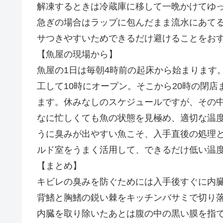
解凍するときは冷蔵庫に移して一晩かけてゆ
急ぎの場合はラップに包んだまま流水にあて
サつきやすいためできるだけ避けることをお
【魚屋の現場から】
魚屋の1日は毎朝4時前の起床から始まります
工して10時にオープン。そこから20時の閉
ます。休みなしのスケジュールですが、その
なに忙しくても魚の状態を見極め、適切な温
うに臭みが出やすい魚こそ、入手直後の処理
ルド室をうまく活用して、できるだけ低い温
【まとめ】
キビレの臭みを防ぐためには入手後すぐに内
背鰭と胸鰭の鋭い棘をキッチンバサミで切り
内臓を取り除いたあとは腹の中の黒い膜を指