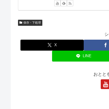
保存・下処理
シ
X
LINE
おとと