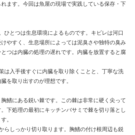
られます。今回は魚屋の現場で実践している保存・下
す。ひとつは生息環境によるものです。キビレは河口
受けやすく、生息場所によっては泥臭さや独特の臭み
ひとつは内臓の処理の遅れです。内臓を放置すると腐
。
対策は入手後すぐに内臓を取り除くことと、丁寧な洗
内臓を取り出すのが理想です。
と胸鰭にある鋭い棘です。この棘は非常に硬く尖って
す。下処理の最初にキッチンバサミで棘を切り落とし
ます。
元からしっかり切り取ります。胸鰭の付け根周辺も鋭