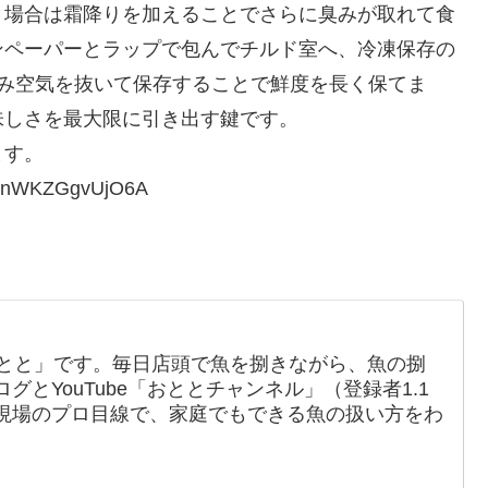
う場合は霜降りを加えることでさらに臭みが取れて食
ンペーパーとラップで包んでチルド室へ、冷凍保存の
包み空気を抜いて保存することで鮮度を長く保てま
味しさを最大限に引き出す鍵です。
ます。
FenWKZGgvUjO6A
おとと」です。毎日店頭で魚を捌きながら、魚の捌
とYouTube「おととチャンネル」（登録者1.1
現場のプロ目線で、家庭でもできる魚の扱い方をわ