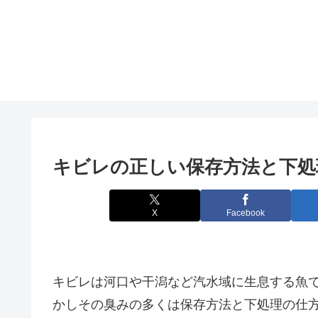
キビレの正しい保存方法と下処
X
Facebook
キビレは河口や干潟など汽水域に生息する魚
かしその臭みの多くは保存方法と下処理の仕