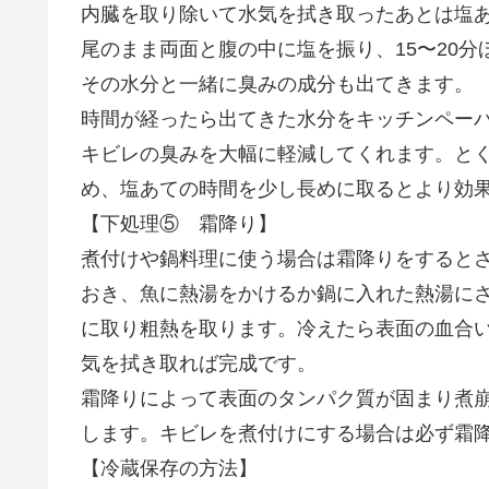
内臓を取り除いて水気を拭き取ったあとは塩
尾のまま両面と腹の中に塩を振り、15〜20
その水分と一緒に臭みの成分も出てきます。
時間が経ったら出てきた水分をキッチンペー
キビレの臭みを大幅に軽減してくれます。と
め、塩あての時間を少し長めに取るとより効
【下処理⑤ 霜降り】
煮付けや鍋料理に使う場合は霜降りをすると
おき、魚に熱湯をかけるか鍋に入れた熱湯に
に取り粗熱を取ります。冷えたら表面の血合
気を拭き取れば完成です。
霜降りによって表面のタンパク質が固まり煮
します。キビレを煮付けにする場合は必ず霜
【冷蔵保存の方法】