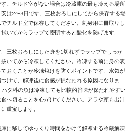
です。チルド室がない場合は冷蔵庫の最も冷える場所
安は2〜3日です。三枚おろしにしてから保存する場
んでチルド室で保存してください。刺身用に冊取りし
り拭いてからラップで密閉すると酸化を防げます。
す。三枚おろしにした身を1切れずつラップでしっか
り抜いてから冷凍してください。冷凍する前に身の表
っておくことが冷凍焼けを防ぐポイントです。水気が
傷つけて、解凍後に食感が損なわれる原因になりま
。ハタ科の魚は冷凍しても比較的旨味が保たれやすい
に食べ切ることを心がけてください。アラや頭も出汁
きに重宝します。
蔵庫に移してゆっくり時間をかけて解凍する冷蔵解凍