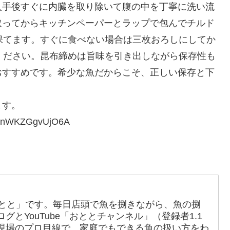
入手後すぐに内臓を取り除いて腹の中を丁寧に洗い流
取ってからキッチンペーパーとラップで包んでチルド
保てます。すぐに食べない場合は三枚おろしにしてか
ください。昆布締めは旨味を引き出しながら保存性も
おすすめです。希少な魚だからこそ、正しい保存と下
。
ます。
FenWKZGgvUjO6A
おとと」です。毎日店頭で魚を捌きながら、魚の捌
とYouTube「おととチャンネル」（登録者1.1
現場のプロ目線で、家庭でもできる魚の扱い方をわ