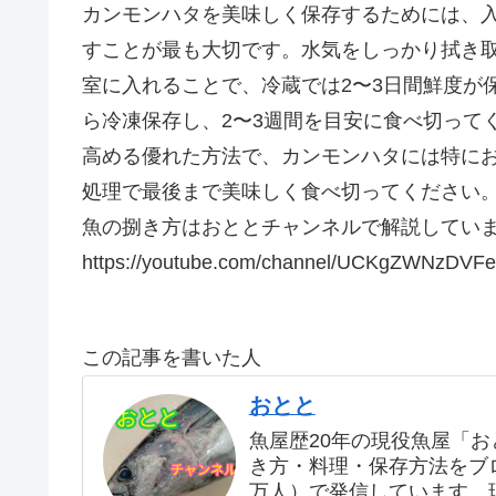
カンモンハタを美味しく保存するためには、
すことが最も大切です。水気をしっかり拭き
室に入れることで、冷蔵では2〜3日間鮮度が
ら冷凍保存し、2〜3週間を目安に食べ切って
高める優れた方法で、カンモンハタには特に
処理で最後まで美味しく食べ切ってください
魚の捌き方はおととチャンネルで解説してい
https://youtube.com/channel/UCKgZWNzDV
この記事を書いた人
おとと
魚屋歴20年の現役魚屋「
き方・料理・保存方法をブログ
万人）で発信しています。