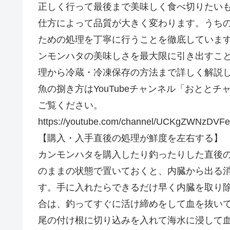
正しく行って最後まで美味しく食べ切りたい
仕方によって品質が大きく変わります。うち
ための処理を丁寧に行うことを徹底していま
ンモンハタの美味しさを最大限に引き出すこ
理から冷蔵・冷凍保存の方法まで詳しく解説
魚の捌き方はYouTubeチャンネル「おとと
ご覧ください。
https://youtube.com/channel/UCKgZWNzDV
【購入・入手直後の処理が鮮度を左右する】
カンモンハタを購入したり釣ったりした直後
のままの状態で置いておくと、内臓から出る
す。手に入れたらできるだけ早く内臓を取り
合は、釣ってすぐに活け締めをして血を抜い
尾の付け根に切り込みを入れて海水に浸して