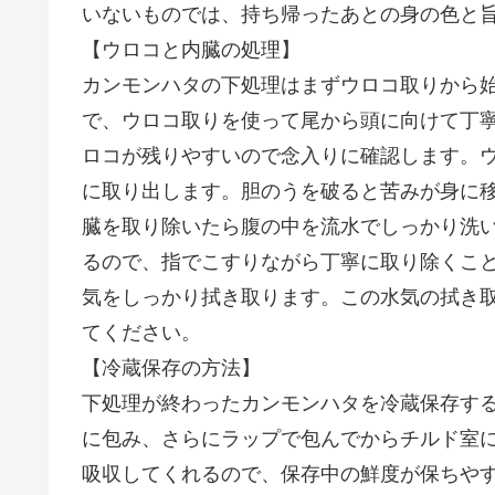
いないものでは、持ち帰ったあとの身の色と
【ウロコと内臓の処理】
カンモンハタの下処理はまずウロコ取りから
で、ウロコ取りを使って尾から頭に向けて丁
ロコが残りやすいので念入りに確認します。
に取り出します。胆のうを破ると苦みが身に
臓を取り除いたら腹の中を流水でしっかり洗
るので、指でこすりながら丁寧に取り除くこ
気をしっかり拭き取ります。この水気の拭き
てください。
【冷蔵保存の方法】
下処理が終わったカンモンハタを冷蔵保存す
に包み、さらにラップで包んでからチルド室
吸収してくれるので、保存中の鮮度が保ちや