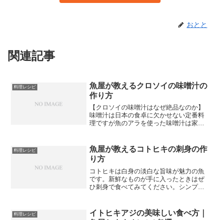
おとと
関連記事
魚屋が教えるクロソイの味噌汁の
料理レシピ
作り方
【クロソイの味噌汁はなぜ絶品なのか】
味噌汁は日本の食卓に欠かせない定番料
理ですが魚のアラを使った味噌汁は家庭
料理の中でも特別な美味しさがありま
す。魚の旨味が出汁に溶け出して市販の
出汁パックでは出せない深みのある味わ
魚屋が教えるコトヒキの刺身の作
料理レシピ
いが生まれるのが魚のアラ味...
り方
コトヒキは白身の淡白な旨味が魅力の魚
です。新鮮なものが手に入ったときはぜ
ひ刺身で食べてみてください。シンプル
だからこそ、素材の良さがそのまま味に
出る食べ方です。今回は魚屋目線で、コ
トヒキの刺身を美味しく仕上げるコツを
イトヒキアジの美味しい食べ方｜
料理レシピ
詳しくお伝えします。【コ...