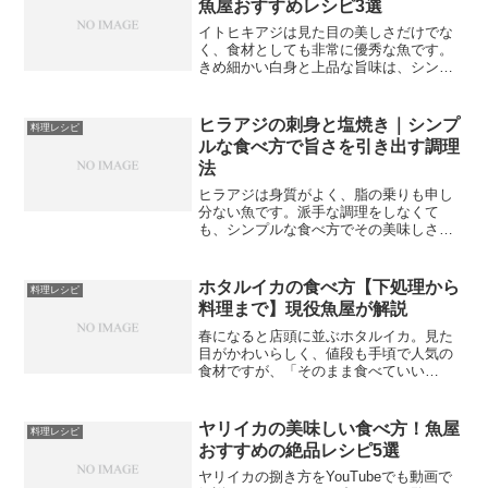
魚屋おすすめレシピ3選
イトヒキアジは見た目の美しさだけでな
く、食材としても非常に優秀な魚です。
きめ細かい白身と上品な旨味は、シンプ
ルな料理法でこそ真価を発揮します。市
場でもなかなかお目にかかれない希少な
魚だからこそ、手に入れたときは最高の
ヒラアジの刺身と塩焼き｜シンプ
料理レシピ
状態で食べてほしいと思い...
ルな食べ方で旨さを引き出す調理
法
ヒラアジは身質がよく、脂の乗りも申し
分ない魚です。派手な調理をしなくて
も、シンプルな食べ方でその美味しさが
十分に伝わる魚といえます。今回はヒラ
アジを家庭で美味しく食べるための料理
レシピとして、刺身と塩焼きの二種類を
ホタルイカの食べ方【下処理から
料理レシピ
丁寧に解説します。どちらも...
料理まで】現役魚屋が解説
春になると店頭に並ぶホタルイカ。見た
目がかわいらしく、値段も手頃で人気の
食材ですが、「そのまま食べていい
の？」「下処理って必要？」と疑問を持
っている方も多いのではないでしょう
か。現役魚屋の私が、ホタルイカの下処
ヤリイカの美味しい食べ方！魚屋
料理レシピ
理の仕方からおいしい食べ方まで...
おすすめの絶品レシピ5選
ヤリイカの捌き方をYouTubeでも動画で