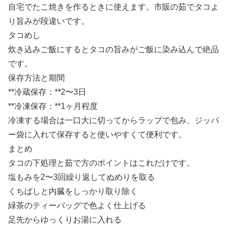
自宅でたこ焼きを作るときに使えます。市販の茹でタコよ
り旨みが段違いです。
タコめし
炊き込みご飯にするとタコの旨みがご飯に染み込んで絶品
です。
保存方法と期間
**冷蔵保存：**2〜3日
**冷凍保存：**1ヶ月程度
冷凍する場合は一口大に切ってからラップで包み、ジッパ
ー袋に入れて保存すると使いやすくて便利です。
まとめ
タコの下処理と茹で方のポイントはこれだけです。
塩もみを2〜3回繰り返してぬめりを取る
くちばしと内臓をしっかり取り除く
緑茶のティーバッグで色よく仕上げる
足先からゆっくりお湯に入れる