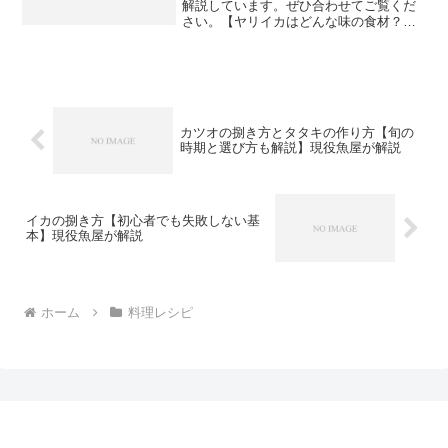
解説しています。ぜひ合わせてご覧くだ
さい。【ヤリイカはどんな味の食材？】
ヤリイカはイカの中でも特に甘みと柔ら
かさが際立つ種類です。スルメイカと比
べると身が薄く柔らかいため、火を通し
すぎると硬くなりや...
カツオの捌き方とタタキの作り方【旬の
時期と選び方も解説】現役魚屋が解説
イカの捌き方【初心者でも失敗しない基
本】現役魚屋が解説
ホーム
料理レシピ