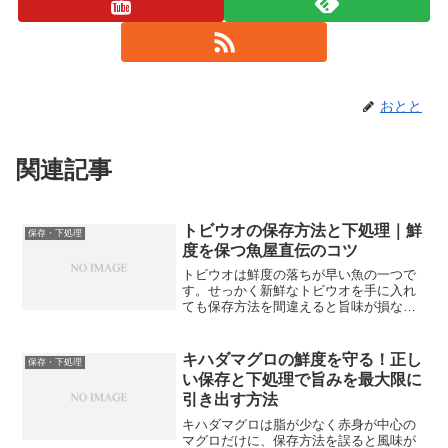
おとと
関連記事
トビウオの保存方法と下処理｜鮮
保存・下処理
度を保つ魚屋直伝のコツ
トビウオは鮮度の落ちが早い魚の一つで
す。せっかく新鮮なトビウオを手に入れ
ても保存方法を間違えると旨味が損なわ
れてしまいます。魚屋を20年以上続けて
きた経験から、トビウオを美味しく保存
するためのコツをお伝えします。毎朝4時
キハダマグロの鮮度を守る！正し
保存・下処理
前に市場へ仕入れに行...
い保存と下処理で旨みを最大限に
引き出す方法
キハダマグロは脂が少なく赤身が中心の
マグロだけに、保存方法を誤ると風味が