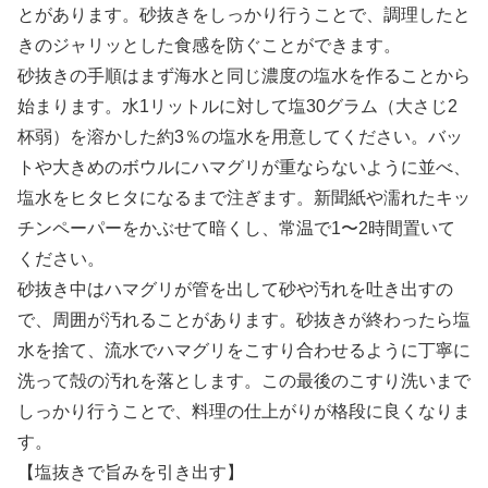
とがあります。砂抜きをしっかり行うことで、調理したと
きのジャリッとした食感を防ぐことができます。
砂抜きの手順はまず海水と同じ濃度の塩水を作ることから
始まります。水1リットルに対して塩30グラム（大さじ2
杯弱）を溶かした約3％の塩水を用意してください。バッ
トや大きめのボウルにハマグリが重ならないように並べ、
塩水をヒタヒタになるまで注ぎます。新聞紙や濡れたキッ
チンペーパーをかぶせて暗くし、常温で1〜2時間置いて
ください。
砂抜き中はハマグリが管を出して砂や汚れを吐き出すの
で、周囲が汚れることがあります。砂抜きが終わったら塩
水を捨て、流水でハマグリをこすり合わせるように丁寧に
洗って殻の汚れを落とします。この最後のこすり洗いまで
しっかり行うことで、料理の仕上がりが格段に良くなりま
す。
【塩抜きで旨みを引き出す】