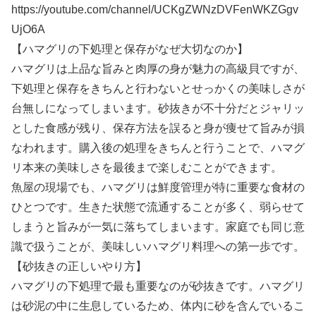
https://youtube.com/channel/UCKgZWNzDVFenWKZGgv
UjO6A
【ハマグリの下処理と保存がなぜ大切なのか】
ハマグリは上品な旨みと肉厚の身が魅力の高級貝ですが、
下処理と保存をきちんと行わないとせっかくの美味しさが
台無しになってしまいます。砂抜きが不十分だとジャリッ
とした食感が残り、保存方法を誤ると身が痩せて旨みが損
なわれます。購入後の処理をきちんと行うことで、ハマグ
リ本来の美味しさを最後まで楽しむことができます。
魚屋の現場でも、ハマグリは鮮度管理が特に重要な食材の
ひとつです。生きた状態で流通することが多く、弱らせて
しまうと旨みが一気に落ちてしまいます。家庭でも同じ意
識で扱うことが、美味しいハマグリ料理への第一歩です。
【砂抜きの正しいやり方】
ハマグリの下処理で最も重要なのが砂抜きです。ハマグリ
は砂泥の中に生息しているため、体内に砂を含んでいるこ