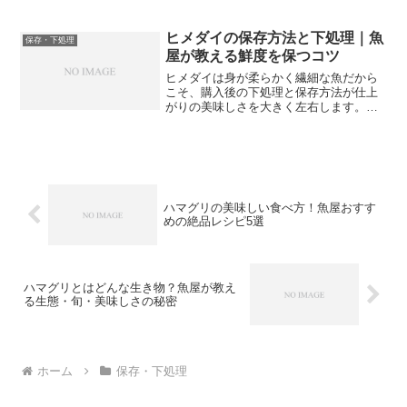
食感が落ちたり、生臭みが出たりしてし
まいます。また下処理で唾液腺をしっか
り除去することが安全に食べるうえで欠
ヒメダイの保存方法と下処理｜魚
保存・下処理
かせません。今回は魚屋の...
屋が教える鮮度を保つコツ
ヒメダイは身が柔らかく繊細な魚だから
こそ、購入後の下処理と保存方法が仕上
がりの美味しさを大きく左右します。魚
屋の現場で日々実践している鮮度を保つ
コツを今回は丁寧にお伝えします。正し
い処理をするだけで、翌日以降もぐっと
美味しく食べられるように...
ハマグリの美味しい食べ方！魚屋おすす
めの絶品レシピ5選
ハマグリとはどんな生き物？魚屋が教え
る生態・旬・美味しさの秘密
ホーム
保存・下処理