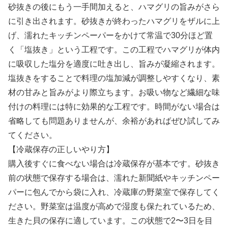
砂抜きの後にもう一手間加えると、ハマグリの旨みがさら
に引き出されます。砂抜きが終わったハマグリをザルに上
げ、濡れたキッチンペーパーをかけて常温で30分ほど置
く「塩抜き」という工程です。この工程でハマグリが体内
に吸収した塩分を適度に吐き出し、旨みが凝縮されます。
塩抜きをすることで料理の塩加減が調整しやすくなり、素
材の甘みと旨みがより際立ちます。お吸い物など繊細な味
付けの料理には特に効果的な工程です。時間がない場合は
省略しても問題ありませんが、余裕があればぜひ試してみ
てください。
【冷蔵保存の正しいやり方】
購入後すぐに食べない場合は冷蔵保存が基本です。砂抜き
前の状態で保存する場合は、濡れた新聞紙やキッチンペー
パーに包んでから袋に入れ、冷蔵庫の野菜室で保存してく
ださい。野菜室は温度が高めで湿度も保たれているため、
生きた貝の保存に適しています。この状態で2〜3日を目