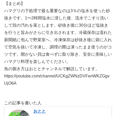
【まとめ】
ハマグリの下処理で最も重要なのは3％の塩水を使った砂
抜きです。1〜2時間塩水に浸した後、流水でこすり洗い
して殻の汚れを落とします。砂抜き後に30分ほど塩抜き
を行うと旨みがさらに引き出されます。冷蔵保存は濡れた
新聞紙に包んで野菜室へ、冷凍保存は砂抜き後に袋に入れ
て空気を抜いて冷凍し、調理の際は凍ったまま使うのがコ
ツです。開かない貝は食べずに取り除き、安全に美味しい
ハマグリ料理を楽しんでください。
魚の捌き方はおととチャンネルで解説しています。
https://youtube.com/channel/UCKgZWNzDVFenWKZGgv
UjO6A
この記事を書いた人
おとと