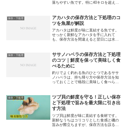
落ちやすい魚です。特に40キロを超える
ような大型の個体を扱う場合は、保存の
仕方にもより気を配る必要があります。
今回は魚屋の現場での経験をもとに、キ
アカハタの保存方法と下処理のコ
保存・下処理
ハダマグロの正しい下処...
ツを魚屋が解説
アカハタは鮮度が味に直結する魚です。
せっかく新鮮なアカハタを手に入れて
も、保存方法を間違えると翌日には水っ
ぽくなったり、臭みが出たりしてしまい
ます。魚屋として長年現場で培ってきた
知識をもとに、アカハタを最後まで美味
ササノハベラの保存方法と下処理
保存・下処理
しく食べるための保存方法と...
のコツ｜鮮度を保って美味しく食
べるために
釣りでよく釣れる魚のひとつであるササ
ノハベラは、持ち帰り方や保存方法を知
っておくことで格段に美味しく食べられ
るようになる。魚屋の現場では、どんな
魚でも鮮度管理が味の土台になると考え
ている。どれだけ上手に捌いても、鮮度
ツブ貝の鮮度を守る！正しい保存
保存・下処理
が落ちた状態の魚では本来...
と下処理で旨みを最大限に引き出
す方法
ツブ貝は鮮度が味に直結する食材です。
新鮮なうちはコリコリとした食感と磯の
旨みが際立ちますが、保存方法を誤ると