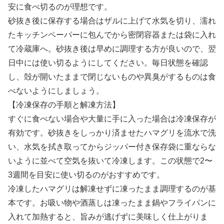
安に食べ切るのが理想です。
砂抜き後に保存する場合はザルに上げて水気を切り、濡れ
たキッチンペーパーに包んでから密閉容器または袋に入れ
て冷蔵庫へ。砂抜き後は早めに調理する方が良いので、翌
日中には使い切るようにしてください。毎日状態を確認
し、殻が開いたままで閉じないものや異臭がするものは食
べないようにしましょう。
【冷凍保存の手順と解凍方法】
すぐに食べない場合や大量に手に入った場合は冷凍保存が
有効です。砂抜きをしっかり済ませたハマグリを流水で洗
い、水気を拭き取ってからジッパー付き保存袋に重ならな
いように並べて空気を抜いて冷凍します。この状態で2〜
3週間を目安に使い切るのがおすすめです。
冷凍したハマグリは解凍せずに凍ったまま調理するのが基
本です。お吸い物や酒蒸しは凍ったまま鍋やフライパンに
入れて加熱すると、旨みが逃げずに美味しく仕上がりま